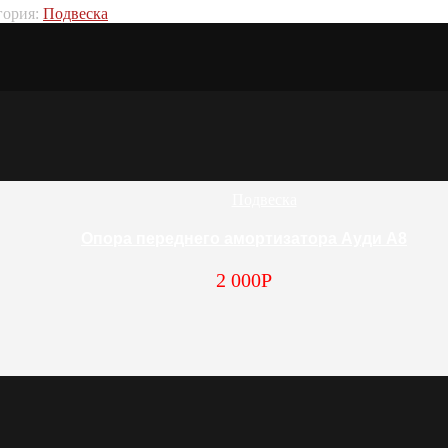
гория:
Подвеска
Подвеска
Опора переднего амортизатора Ауди А8
2 000
Р