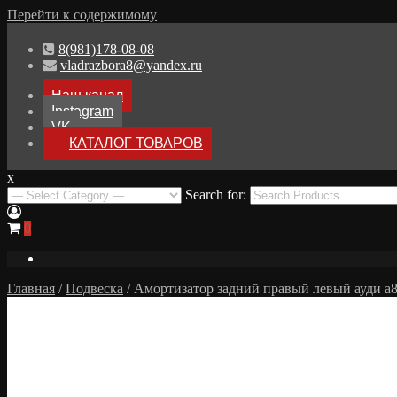
Перейти к содержимому
8(981)178-08-08
vladrazbora8@yandex.ru
Наш канал
Instagram
VK
КАТАЛОГ ТОВАРОВ
x
Разборка Audi A8 D3
Search for:
Разбор Ауди А8
0
Главная
/
Подвеска
/ Амортизатор задний правый левый ауди а8 