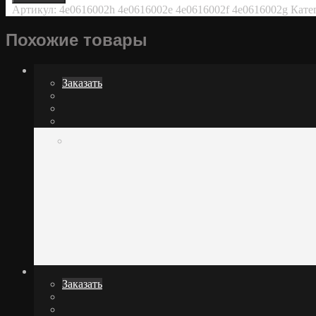
Артикул:
4e0616002h 4e0616002e 4e0616002f 4e0616002g
Кате
Похожие товары
Заказать
Заказать