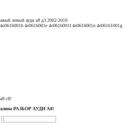
авый левый ауди а8 д3 2002-2010
4e0616001h 4e0616001e 4e0616001f 4e0616001n 4e06161001g
а8 с8!
агазина РАЗБОР АУДИ А8!
8