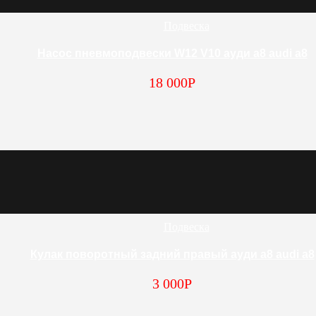
Подвеска
Насос пневмоподвески W12 V10 ауди а8 audi a8
18 000
Р
Подвеска
Кулак поворотный задний правый ауди а8 audi a8
3 000
Р