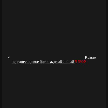
Крыло
переднее правое битое ауди а8 audi a8
5 590
Р