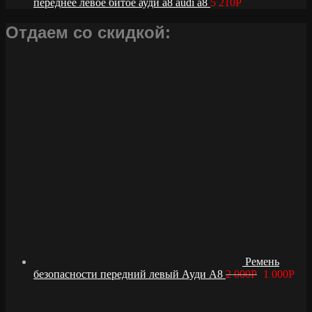
переднее левое битое ауди а8 audi a8
5 210
Р
Отдаем со скидкой:
Ремень
безопасности передний левый Ауди А8
2 000
Р
1 000
Р