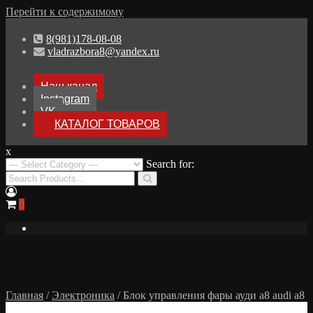
Перейти к содержимому
8(981)178-08-08
vladrazbora8@yandex.ru
Наш канал
Instagram
VK
КАТАЛОГ ТОВАРОВ
x
Разборка Audi A8 D3
Search for:
Разбор Ауди А8
0
Главная
/
Электроника
/ Блок управления фары ауди а8 audi a8