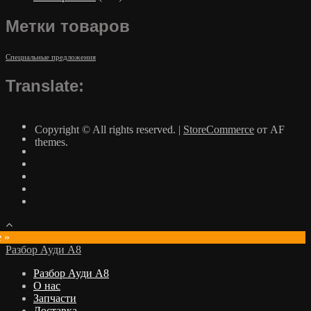
Метки товаров
Специальные предложения
Translate:
Copyright © All rights reserved.
|
StoreCommerce
от AF
themes.
e »
Разбор Ауди А8
Разбор Ауди А8
О нас
Запчасти
Доставка