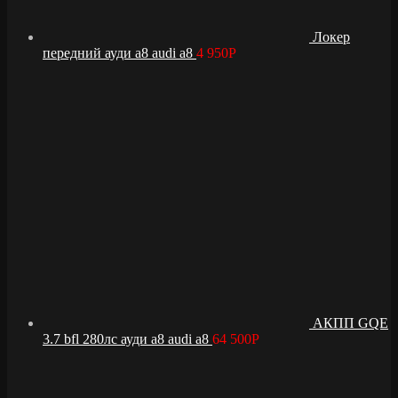
Локер
передний ауди а8 audi a8
4 950
Р
АКПП GQE
3.7 bfl 280лс ауди а8 audi a8
64 500
Р