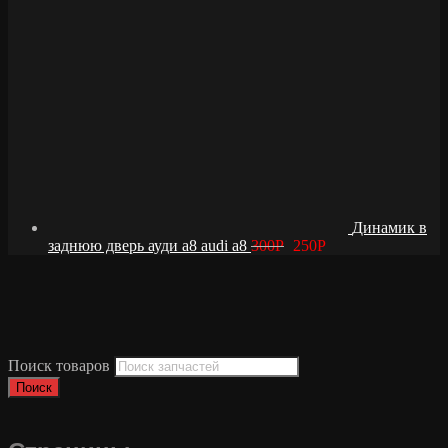
Динамик в
заднюю дверь ауди а8 audi a8
300
Р
250
Р
Поиск товаров
Поиск