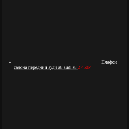
Плафон
салона передний ауди а8 audi s8
2 450
Р