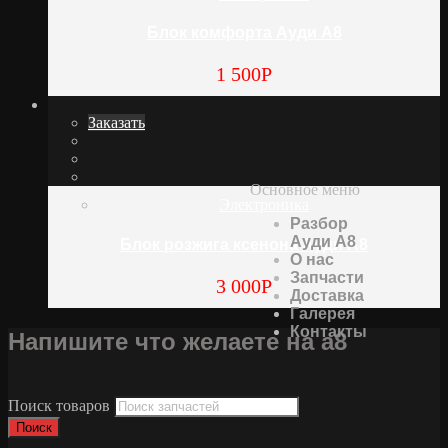
Блок комфорта Ауди А8
1 500
Р
Заказать
Основное меню
Электроника
Разбор
Ауди А8
Блок розжига ксенона Ауди А8
О нас
Запчасти
3 000
Р
Доставка
Галерея
Контакты
Напишите что желаете на а8
Поиск товаров
Поиск