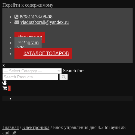
Перейти к содержимому
8(981)178-08-08
vladrazbora8@yandex.ru
Наш канал
Instagram
VK
КАТАЛОГ ТОВАРОВ
x
Разборка Audi A8 D3
Search for:
Разбор Ауди А8
0
Главная
/
Электроника
/ Блок управления двс 4.2 tdi ауди а8
audi a8