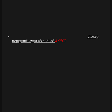
Локер
передний ауди а8 audi a8
4 950
Р