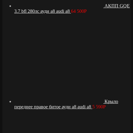
АКПП GQE
3.7 bfl 280лс ауди а8 audi a8
64 500
Р
Крыло
переднее правое битое ауди а8 audi a8
5 590
Р