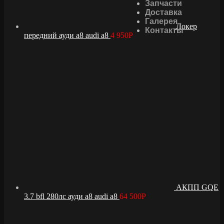
Запчасти
Доставка
Галерея
Локер
Контакты
передний ауди а8 audi a8
4 950
Р
АКПП GQE
3.7 bfl 280лс ауди а8 audi a8
64 500
Р