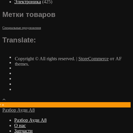
Электроника
(425)
Метки товаров
Специальные предложения
Translate:
Copyright © All rights reserved.
|
StoreCommerce
от AF
themes.
e »
Разбор Ауди А8
Разбор Ауди А8
О нас
Запчасти