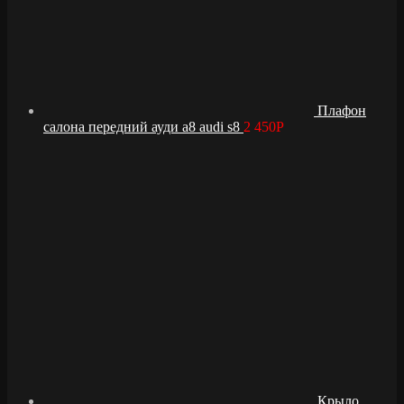
Плафон
салона передний ауди а8 audi s8
2 450
Р
Крыло