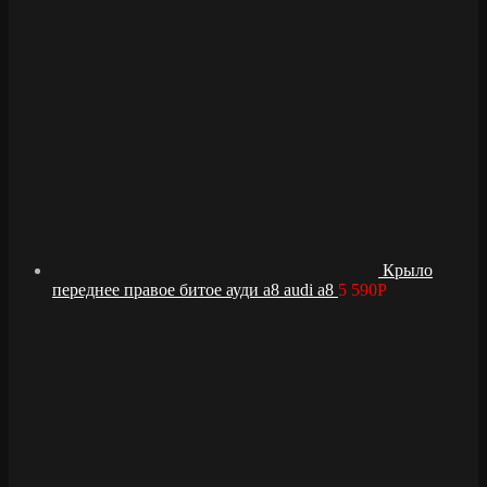
Крыло
переднее правое битое ауди а8 audi a8
5 590
Р