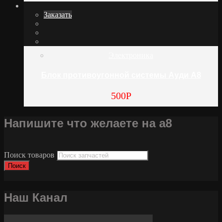
Заказать
Электроника
Блок противоугонной системы Ауди А8
500
Р
Напишите что желаете на а8
Поиск товаров
Поиск
Наш Канал