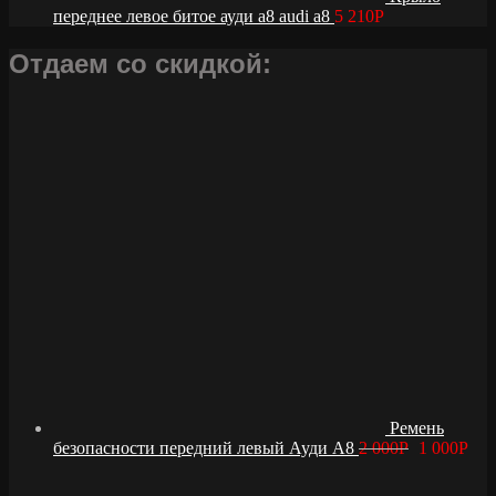
переднее левое битое ауди а8 audi a8
5 210
Р
Отдаем со скидкой:
Ремень
безопасности передний левый Ауди А8
2 000
Р
1 000
Р