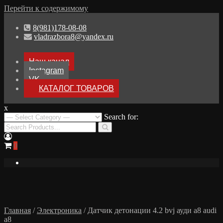
Перейти к содержимому
8(981)178-08-08
vladrazbora8@yandex.ru
Наш канал
Instagram
VK
КАТАЛОГ ТОВАРОВ
x
Разборка Audi A8 D3
Search for:
Разбор Ауди А8
0
Главная
/
Электроника
/ Датчик детонации 4.2 bvj ауди а8 audi
a8