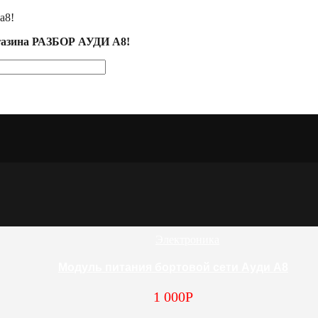
а8!
агазина РАЗБОР АУДИ А8!
Электроника
Модуль питания бортовой сети Ауди А8
1 000
Р