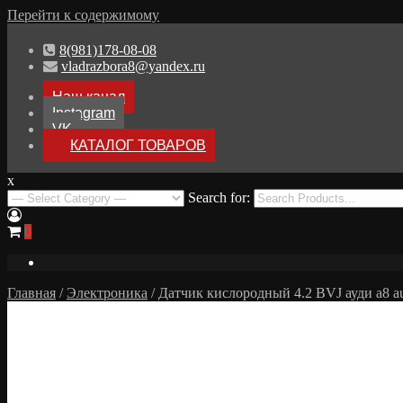
Перейти к содержимому
8(981)178-08-08
vladrazbora8@yandex.ru
Наш канал
Instagram
VK
КАТАЛОГ ТОВАРОВ
x
Разборка Audi A8 D3
Search for:
Разбор Ауди А8
0
Главная
/
Электроника
/ Датчик кислородный 4.2 BVJ ауди а8 au