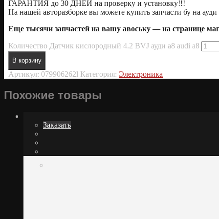
ГАРАНТИЯ до 30 ДНЕЙ на проверку и установку!!!
На нашей авторазборке вы можете купить запчасти бу на ауди 
Еще тысячи запчастей на вашу авоську — на странице м
Количество Датчик кислородный 4.2 BVJ ауди а8 audi a8
В корзину
Артикул:
079906262l
Категория:
Электроника
Похожие товары
Заказать