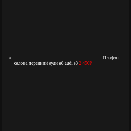
Плафон
салона передний ауди а8 audi s8
2 450
Р