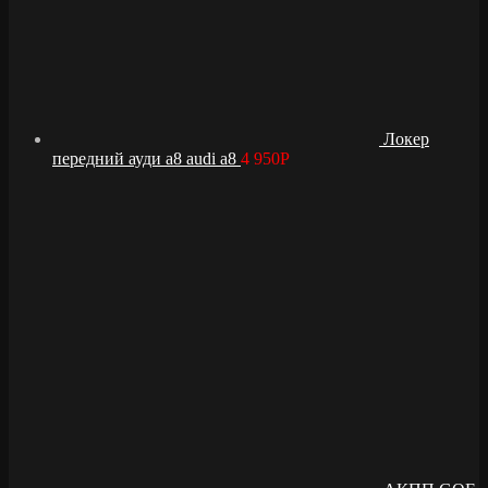
Локер
передний ауди а8 audi a8
4 950
Р