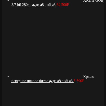
АКПП GQE
3.7 bfl 280лс ауди а8 audi a8
64 500
Р
Крыло
переднее правое битое ауди а8 audi a8
5 590
Р