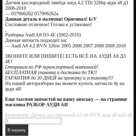
Датчик кислородный лямбда зонд 4.2 TDi 326hp ауди а8 д3
2006-2010
— 057906262 057906262a
Данная деталь в наличии! Оригинал! Б/У
Состояние отличное! Готова к установке!
Разборка Audi A8 D3 4E (2002-2010)
Данная запчасть подходит на:
— Audi A8 4.2 BVN 326лс 2005 2006 2007 2008 2009 2010
ЗВОНИТЕ ИЛИ ПИШИТЕ! ЕСТЬ ВСЁ НА АУДИ А8 Д3
4Е!
Oтправим по РФ транспортной компанией!
БЕСПЛАТНАЯ упаковка и доставка до ТК!!
ГАРАНТИЯ до 30 ДНЕЙ на проверку и установку!!!
На нашей авторазборке вы можете купить запчасти бу на
ауди а8!
Еще тысячи запчастей на вашу авоську — на странице
магазина РАЗБОР АУДИ А8!
Количество Датчик кислородный 4.2 tdi BVN ауди а8 audi a8
В корзину