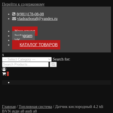
Перейти к содержимому
8(981)178-08-08
vladrazbora8@yandex.ru
Наш канал
Instagram
VK
КАТАЛОГ ТОВАРОВ
x
Разборка Audi A8 D3
Search for:
Разбор Ауди А8
0
Главная
/
Топливная система
/ Датчик кислородный 4.2 tdi
BVN ауди а8 audi a8