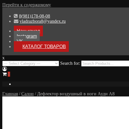
Перейти к содержимому
8(981)178-08-08
vladrazbora8@yandex.ru
Наш канал
Instagram
VK
КАТАЛОГ ТОВАРОВ
x
Разборка Audi A8 D3
Search for:
Разбор Ауди А8
0
Главная
/
Салон
/ Дефлектор воздушный в ноги Ауди А8