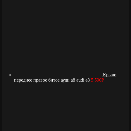
Крыло
переднее правое битое ауди а8 audi a8
5 590
Р