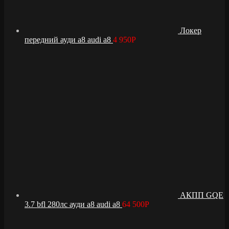
Локер
передний ауди а8 audi a8
4 950
Р
АКПП GQE
3.7 bfl 280лс ауди а8 audi a8
64 500
Р