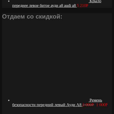
Крыло
переднее левое битое ауди а8 audi a8
5 210
Р
Отдаем со скидкой:
Ремень
безопасности передний левый Ауди А8
2 000
Р
1 000
Р