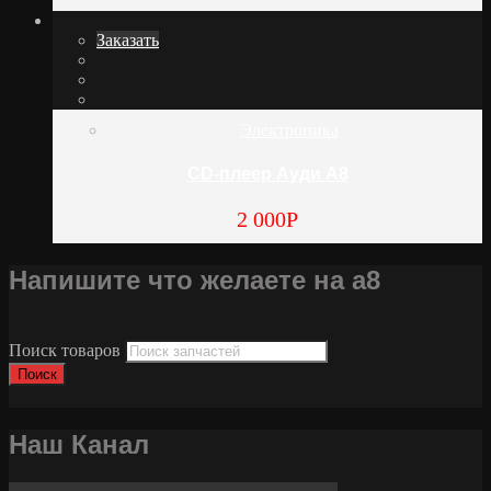
Заказать
Электроника
CD-плеер Ауди А8
2 000
Р
Напишите что желаете на а8
Поиск товаров
Поиск
Наш Канал