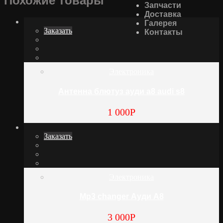
Похожие товары
Запчасти
Доставка
Галерея
Заказать
Контакты
Электроника
Антенна блютуз ауди а8 audi s8
1 000
Р
Заказать
Электроника
Mp3 changer Ауди А8
3 000
Р