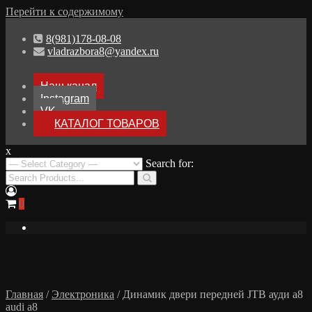
Перейти к содержимому
8(981)178-08-08
vladrazbora8@yandex.ru
Наш канал
Instagram
VK
КАТАЛОГ ТОВАРОВ
x
Разборка Audi A8 D3
Search for:
Разбор Ауди А8
0
Главная
/
Электроника
/ Динамик двери передней JTB ауди а8
audi a8