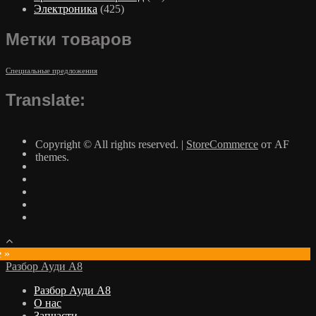
Электроника
(425)
Метки товаров
Специальные предложения
Translate:
Copyright © All rights reserved.
|
StoreCommerce
от AF
themes.
e »
Разбор Ауди А8
Разбор Ауди А8
О нас
Запчасти