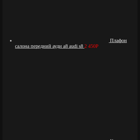
Плафон
салона передний ауди а8 audi s8
2 450
Р