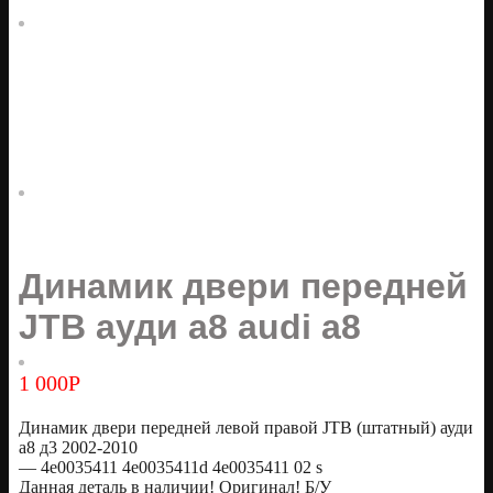
Динамик двери передней
JTB ауди а8 audi a8
1 000
Р
Динамик двери передней левой правой JTB (штатный) ауди
а8 д3 2002-2010
— 4e0035411 4e0035411d 4e0035411 02 s
Данная деталь в наличии! Оригинал! Б/У