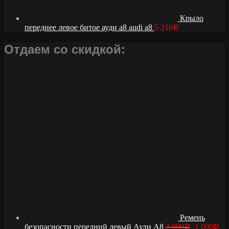
Крыло
переднее левое битое ауди а8 audi a8
5 210
Р
Отдаем со скидкой:
Ремень
безопасности передний левый Ауди А8
2 000
1 000
Р
Р