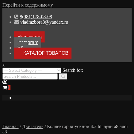
Перейти к содержимому
8(981)178-08-08
vladrazbora8@yandex.ru
Наш канал
Instagram
VK
КАТАЛОГ ТОВАРОВ
x
Разборка Audi A8 D3
Search for:
Разбор Ауди А8
0
Главная
/
Двигатель
/ Коллектор впускной 4.2 tdi ауди а8 audi
a8