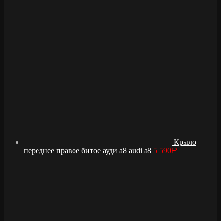
Крыло
переднее правое битое ауди а8 audi a8
5 590
Р