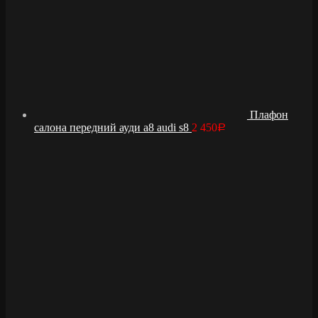
Плафон
салона передний ауди а8 audi s8
2 450
Р