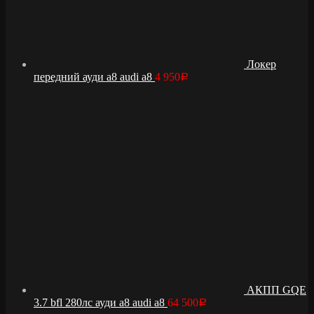
Локер
передний ауди а8 audi a8
4 950
Р
АКПП GQE
3.7 bfl 280лс ауди а8 audi a8
64 500
Р