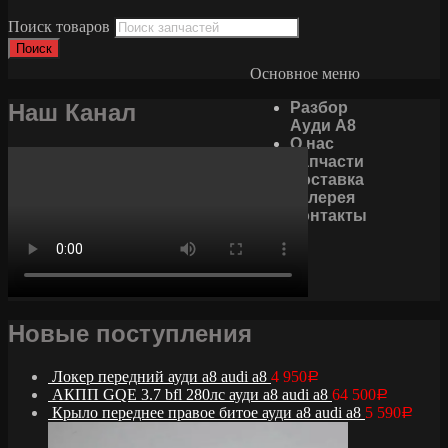
Поиск товаров
Поиск
Основное меню
Наш Канал
Разбор
Ауди А8
О нас
Запчасти
Доставка
Галерея
Контакты
Новые поступления
Локер передний ауди а8 audi a8
4 950
Р
АКПП GQE 3.7 bfl 280лс ауди а8 audi a8
64 500
Р
Крыло переднее правое битое ауди а8 audi a8
5 590
Р