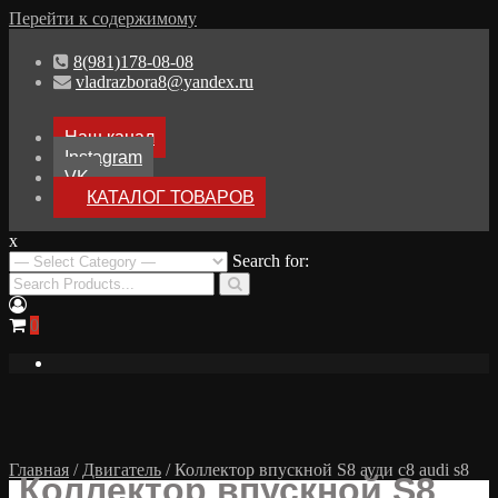
Перейти к содержимому
8(981)178-08-08
vladrazbora8@yandex.ru
Наш канал
Instagram
VK
КАТАЛОГ ТОВАРОВ
x
Разборка Audi A8 D3
Search for:
Разбор Ауди А8
0
Главная
/
Двигатель
/ Коллектор впускной S8 ауди с8 audi s8
Коллектор впускной S8