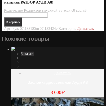
магазина РАЗБОР АУДИ А8!
Количество Коллектор впускной S8 ауди с8 audi s8
В корзину
Артикул:
07l133185m 07l133424e
Категория:
Двигатель
Похожие товары
Заказать
Двигатель
Заслонка дроссельная Ауди А8
3 000
Р