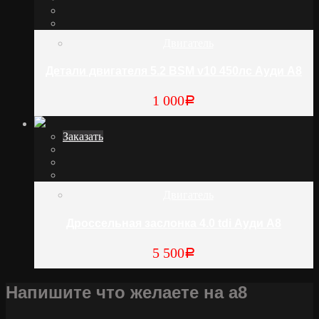
Двигатель
Детали двигателя 5.2 BSM v10 450лс Ауди А8
1 000
Р
Заказать
Двигатель
Дроссельная заслонка 4.0 tdi Ауди А8
5 500
Р
Напишите что желаете на а8