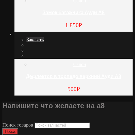
Салон
Замок багажника Ауди А8
1 850
Р
Заказать
Салон
Дефлектор в торпедо верхний Ауди А8
500
Р
Напишите что желаете на а8
Поиск товаров
Поиск