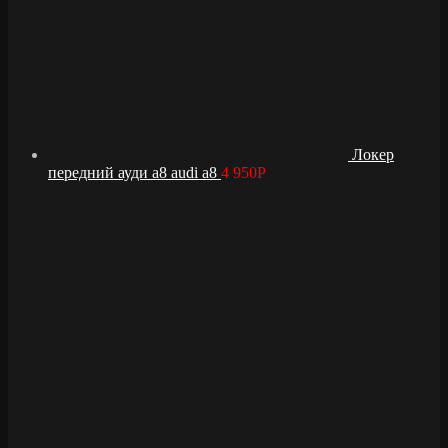
Локер
передний ауди а8 audi a8
4 950
Р