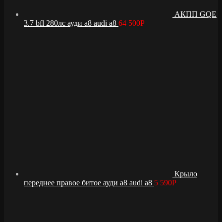
АКПП GQE
3.7 bfl 280лс ауди а8 audi a8
64 500
Р
Крыло
переднее правое битое ауди а8 audi a8
5 590
Р