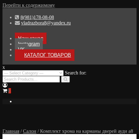
Перейти к содержимому
8(981)178-08-08
vladrazbora8@yandex.ru
Наш канал
Instagram
VK
КАТАЛОГ ТОВАРОВ
x
Разборка Audi A8 D3
Search for:
Разбор Ауди А8
0
Главная
/
Салон
/ Комплект хрома на карманы дверей ауди а8