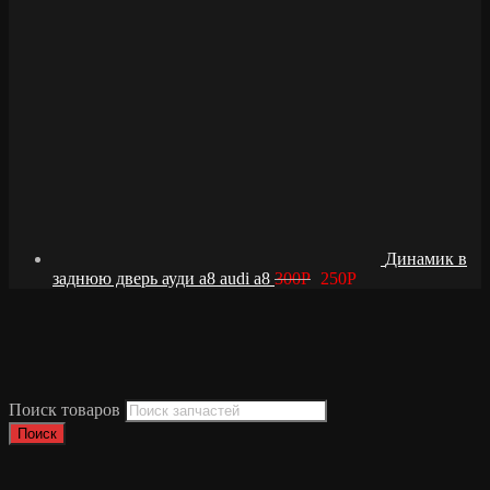
Динамик в
заднюю дверь ауди а8 audi a8
300
Р
250
Р
Поиск товаров
Поиск