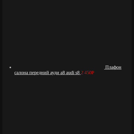
Плафон
салона передний ауди а8 audi s8
2 450
Р