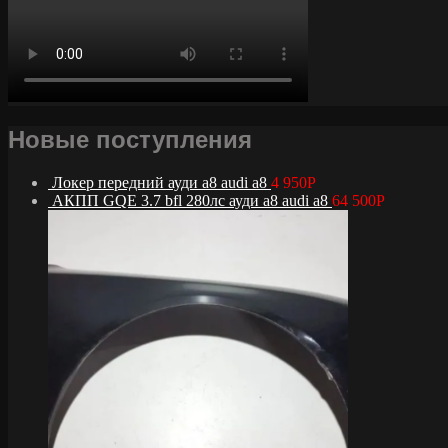
Новые поступления
Локер передний ауди а8 audi a8
4 950
Р
АКПП GQE 3.7 bfl 280лс ауди а8 audi a8
64 500
Р