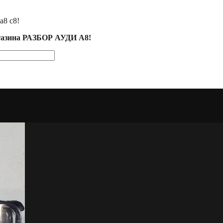
а8 с8!
агазина РАЗБОР АУДИ А8!