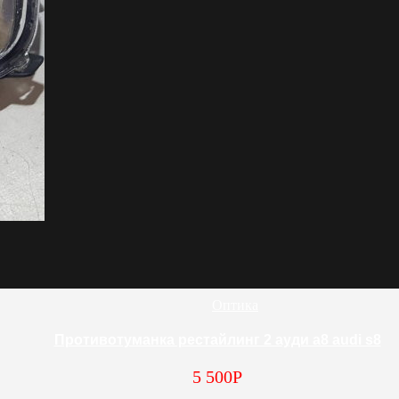
Оптика
Противотуманка рестайлинг 2 ауди а8 audi s8
5 500
Р