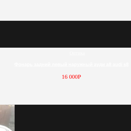
Оптика
Фонарь задний левый наружный ауди а8 audi s8
16 000
Р