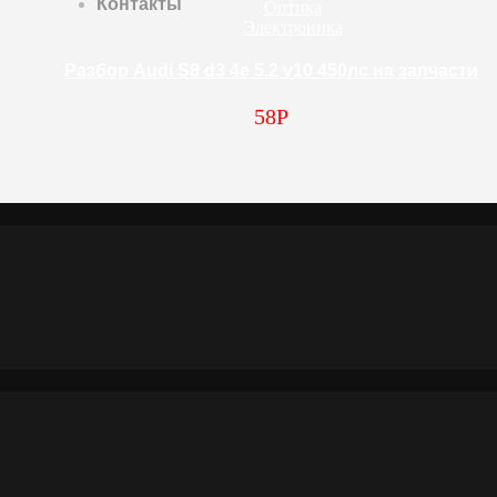
Контакты
Оптика
Электроника
Разбор Audi S8 d3 4e 5.2 v10 450лс на запчасти
58
Р