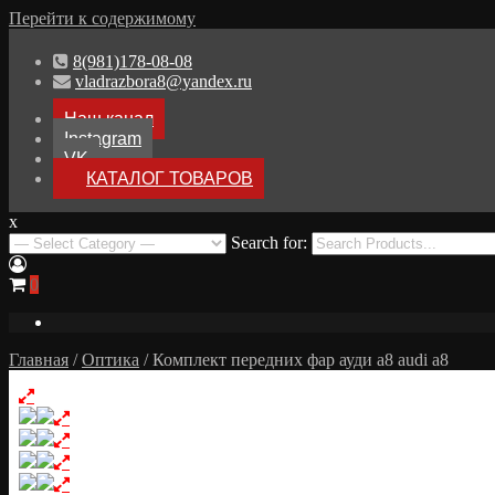
Перейти к содержимому
8(981)178-08-08
vladrazbora8@yandex.ru
Наш канал
Instagram
VK
КАТАЛОГ ТОВАРОВ
x
Разборка Audi A8 D3
Search for:
Разбор Ауди А8
0
Главная
/
Оптика
/ Комплект передних фар ауди а8 audi a8