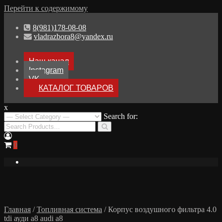
Перейти к содержимому
8(981)178-08-08
vladrazbora8@yandex.ru
Наш канал
Instagram
VK
КАТАЛОГ ТОВАРОВ
x
Разборка Audi A8 D3
Search for:
Разбор Ауди А8
0
Главная
/
Топливная система
/ Корпус воздушного фильтра 4.0
tdi ауди а8 audi a8