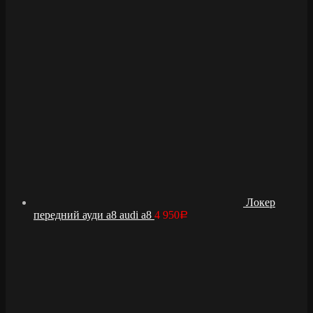
Локер
передний ауди а8 audi a8
4 950
Р