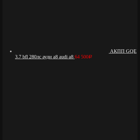
АКПП GQE
3.7 bfl 280лс ауди а8 audi a8
64 500
Р