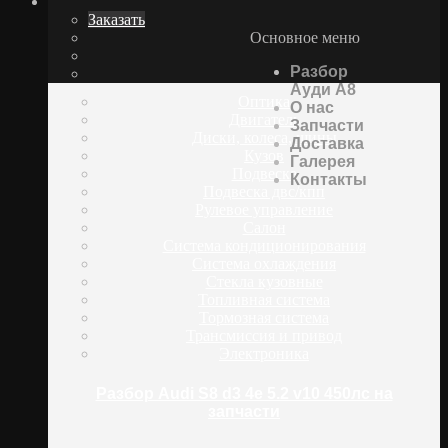
Заказать
Основное меню
Разбор
Ауди А8
Оптика
О нас
Двигатель
Запчасти
Диски, колеса, шины
Доставка
Кузов
Галерея
Подвеска
Контакты
Подвеска двс/кпп
Рулевое управление
Салон
Система кондиционирования
Система охлаждения
Стекла кузовные
Топливная система
Тормозная система
Трансмиссия и привод
Электроника
Разбор Audi S8 d3 4e 5.2 v10 450лс на
запчасти