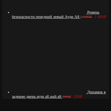
Ремень
безопасности передний левый Ауди А8
2 000
1 000
Р
Р
Динамик в
заднюю дверь ауди а8 audi a8
300
250
Р
Р