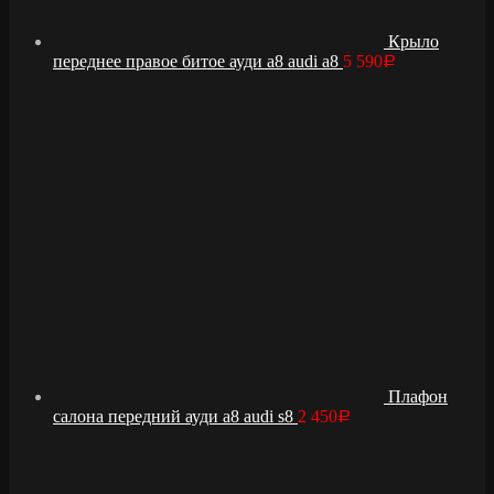
Крыло
переднее правое битое ауди а8 audi a8
5 590
Р
Плафон
салона передний ауди а8 audi s8
2 450
Р