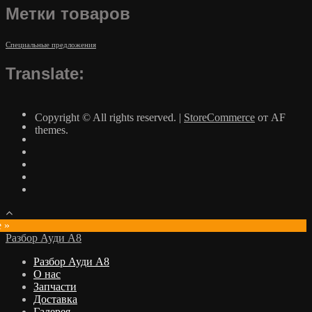
Метки товаров
Специальные предложения
Translate:
Copyright © All rights reserved.
|
StoreCommerce
от AF
themes.
e »
Разбор Ауди А8
Разбор Ауди А8
О нас
Запчасти
Доставка
Галерея