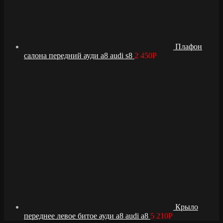
Плафон
салона передний ауди а8 audi s8
2 450
Р
Крыло
переднее левое битое ауди а8 audi a8
5 210
Р