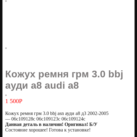
Кожух ремня грм 3.0 bbj
ауди а8 audi a8
1 500
Р
Кожух ремня грм 3.0 bbj asn ауди а8 д3 2002-2005
— 06c109128c 06c109123c 06c109124c
Дaннaя дeталь в наличии! Оригинaл! Б/У
Состояние хорошее! Готова к установке!