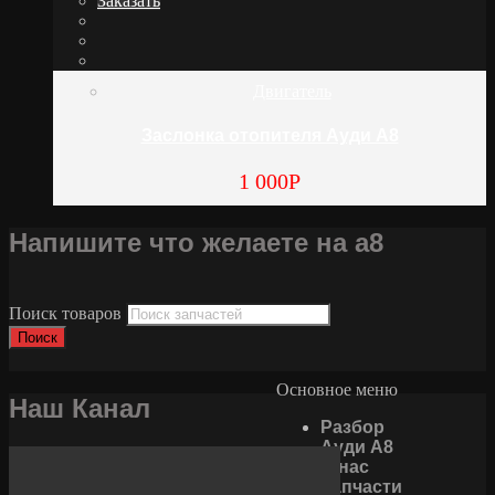
Заказать
Двигатель
Заслонка отопителя Ауди А8
1 000
Р
Напишите что желаете на а8
Поиск товаров
Поиск
Основное меню
Наш Канал
Разбор
Ауди А8
О нас
Запчасти