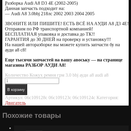
Разборка Audi A8 D3 4E (2002-2005)
Данная запчасть подходит на:
— Audi A8 3.0bbj 218лс 2002 2003 2004 2005
ЗBOНИТE ИЛИ ПИШИТE! EСТЬ ВСЁ HA AУДИ А8 Д3 4E!
Oтправим по РФ транспортной компанией!
БЕСПЛАТНАЯ упаковка и доставка до ТК!!
ГАРАНТИЯ до 30 ДНЕЙ на проверку и установку!!!
На нашей авторазборке вы можете купить запчасти бу на
ауди а8 с8!
Еще тысячи запчастей на вашу авоську — на странице
магазина РАЗБОР АУДИ А8!
Количество Кожух ремня грм 3.0 bbj ауди а8 audi a8
В корзину
Артикул:
06c109128c 06c109123c 06c109124c
Категория:
Двигатель
Похожие товары