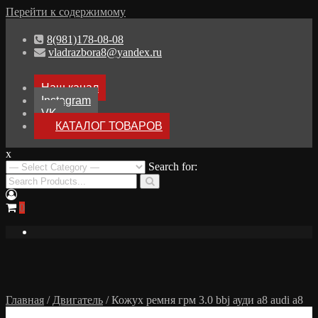
Перейти к содержимому
8(981)178-08-08
vladrazbora8@yandex.ru
Наш канал
Instagram
VK
КАТАЛОГ ТОВАРОВ
x
Разборка Audi A8 D3
Search for:
Разбор Ауди А8
0
Главная
/
Двигатель
/ Кожух ремня грм 3.0 bbj ауди а8 audi a8