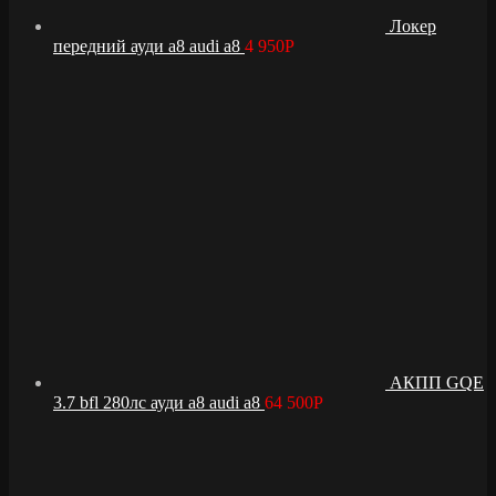
Локер
передний ауди а8 audi a8
4 950
Р
АКПП GQE
3.7 bfl 280лс ауди а8 audi a8
64 500
Р