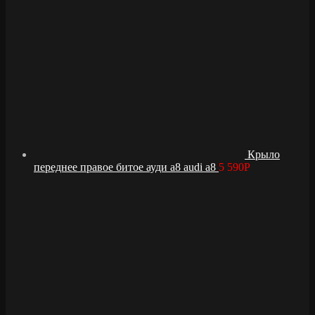
Крыло
переднее правое битое ауди а8 audi a8
5 590
Р