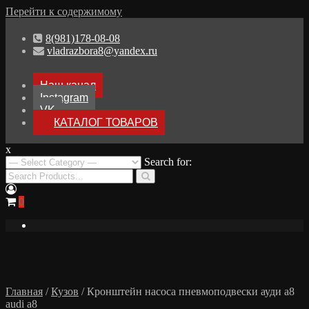
Перейти к содержимому
8(981)178-08-08
vladrazbora8@yandex.ru
Наш канал
Instagram
VK
КАТАЛОГ ТОВАРОВ
x
Разборка Audi A8 D3
Search for:
Разбор Ауди А8
0
Главная
/
Кузов
/ Кронштейн насоса пневмоподвески ауди а8
audi a8