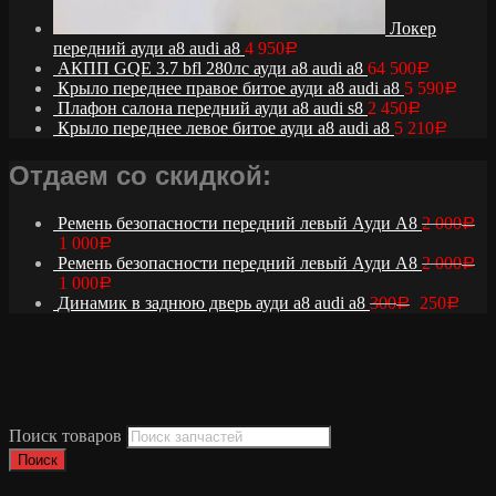
Локер
передний ауди а8 audi a8
4 950
Р
АКПП GQE 3.7 bfl 280лс ауди а8 audi a8
64 500
Р
Крыло переднее правое битое ауди а8 audi a8
5 590
Р
Плафон салона передний ауди а8 audi s8
2 450
Р
Крыло переднее левое битое ауди а8 audi a8
5 210
Р
Отдаем со скидкой:
Ремень безопасности передний левый Ауди А8
2 000
Р
1 000
Р
Ремень безопасности передний левый Ауди А8
2 000
Р
1 000
Р
Динамик в заднюю дверь ауди а8 audi a8
300
250
Р
Р
Поиск товаров
Поиск