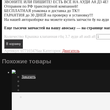
ЗВОНИТЕ ИЛИ ПИШИТЕ! ЕСТЬ ВСЁ НА АУДИ А8 Д3 4Е!
Oтправим по РФ транспортной компанией!
БЕСПЛАТНАЯ упаковка и доставка до ТК!!
ГАРАНТИЯ до 30 ДНЕЙ на проверку и установку!!!
На нашей авторазборке вы можете купить запчасти бу на ауди 
Еще тысячи запчастей на вашу авоську — на странице м
Количество Крышка клапанная гбц 3.7 ауди а8 audi a8
В корзину
Артикул:
077103476aa
Категория:
Двигатель
Похожие товары
Заказать