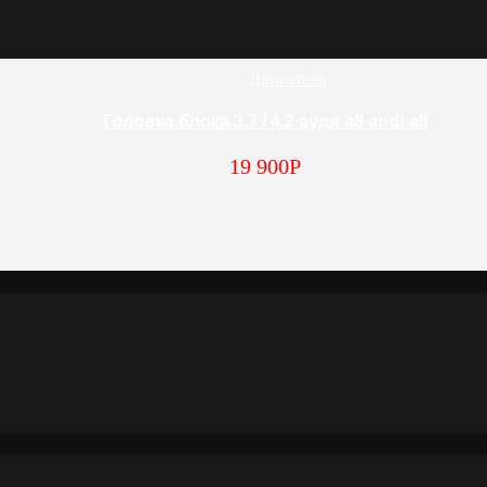
Двигатель
Головка блока 3.7 / 4.2 ауди а8 audi a8
19 900
Р