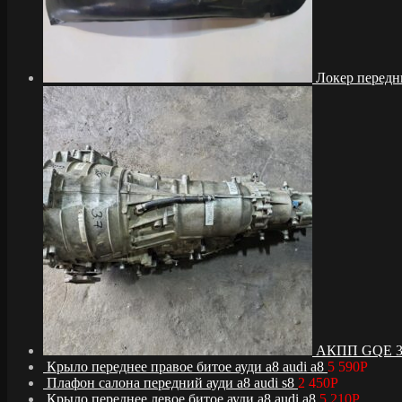
Локер передни
АКПП GQE 3.7 
Крыло переднее правое битое ауди а8 audi a8
5 590
Р
Плафон салона передний ауди а8 audi s8
2 450
Р
Крыло переднее левое битое ауди а8 audi a8
5 210
Р