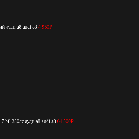
й ауди а8 audi a8
4 950
Р
bfl 280лс ауди а8 audi a8
64 500
Р