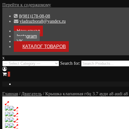
Перейти к содержимому
8(981)178-08-08
vladrazbora8@yandex.ru
Наш канал
Instagram
VK
КАТАЛОГ ТОВАРОВ
x
Разборка Audi A8 D3
Search for:
Разбор Ауди А8
0
Главная
/
Двигатель
/ Крышка клапанная гбц 3.7 ауди а8 audi a8