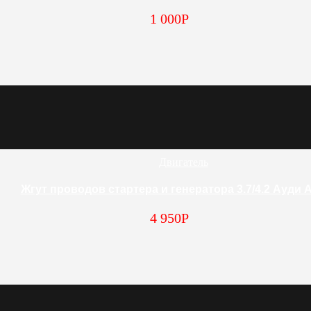
1 000
Р
Двигатель
Жгут проводов стартера и генератора 3.7/4.2 Ауди 
4 950
Р