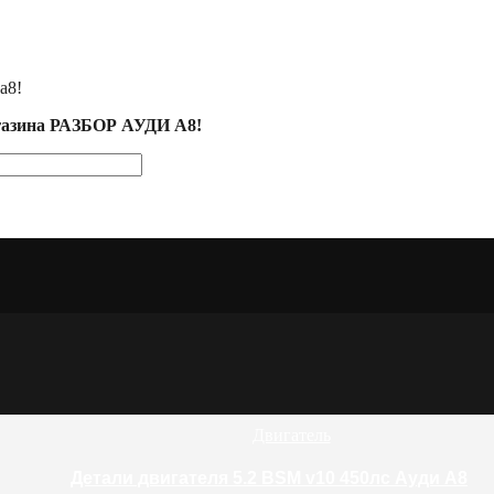
а8!
агазина РАЗБОР АУДИ А8!
Двигатель
Детали двигателя 5.2 BSM v10 450лс Ауди А8