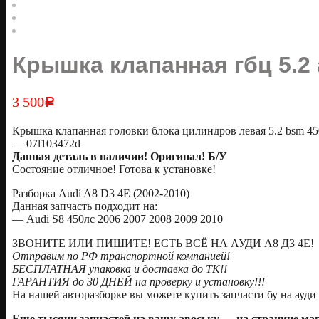
Крышка клапанная гбц 5.2 
3 500
Р
Крышка клапанная головки блока цилиндров левая 5.2 bsm 450
— 07l103472d
Данная деталь в наличии! Оригинал! Б/У
Состояние отличное! Готова к установке!
Разборка Audi A8 D3 4E (2002-2010)
Данная запчасть подходит на:
— Audi S8 450лс 2006 2007 2008 2009 2010
ЗВОНИТЕ ИЛИ ПИШИТЕ! ЕСТЬ ВСЁ НА АУДИ А8 Д3 4Е!
Отправим по РФ транспортной компанией!
БЕСПЛАТНАЯ упаковка и доставка до ТК!!
ГАРАНТИЯ до 30 ДНЕЙ на проверку и установку!!!
На нашей авторазборке вы можете купить запчасти бу на ауди 
Еще тысячи запчастей на вашу авоську — на странице м