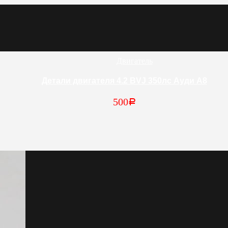
Двигатель
Детали двигателя 4.2 BVJ 350лс Ауди А8
500
Р