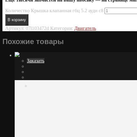
Количество Крышка клапанная гбц 5.2 ауди с8
В корзину
Артикул:
07l103472d
Категория:
Двигатель
Похожие товары
Заказать