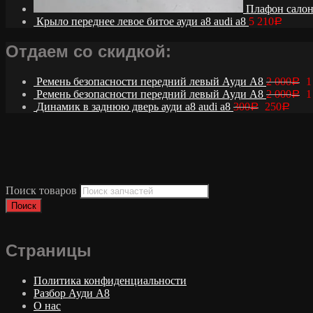
Плафон салона
Крыло переднее левое битое ауди а8 audi a8
5 210
Р
Отдаем со скидкой:
Ремень безопасности передний левый Ауди А8
2 000
1
Р
Ремень безопасности передний левый Ауди А8
2 000
1
Р
Динамик в заднюю дверь ауди а8 audi a8
300
250
Р
Р
Поиск товаров
Поиск
Страницы
Политика конфиденциальности
Разбор Ауди А8
О нас