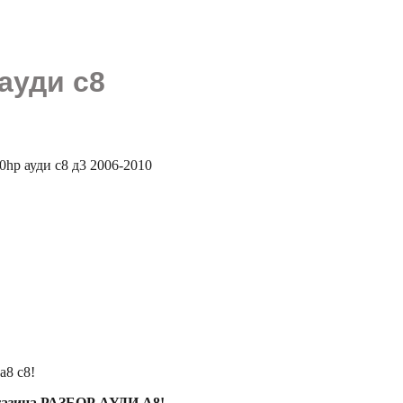
ауди с8
hp ауди с8 д3 2006-2010
а8 с8!
агазина РАЗБОР АУДИ А8!