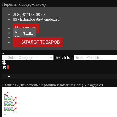
Перейти к содержимому
8(981)178-08-08
vladrazbora8@yandex.ru
Наш канал
Instagram
VK
КАТАЛОГ ТОВАРОВ
x
Разборка Audi A8 D3
Search for:
Разбор Ауди А8
0
Главная
/
Двигатель
/ Крышка клапанная гбц 5.2 ауди с8