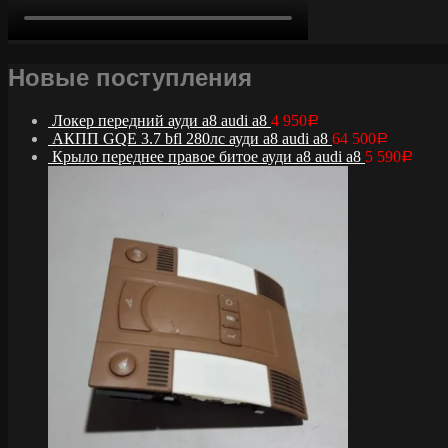
Новые поступления
Локер передний ауди а8 audi a8
4 950
Р
АКПП GQE 3.7 bfl 280лс ауди а8 audi a8
64 500
Р
Крыло переднее правое битое ауди а8 audi a8
5 590
Р