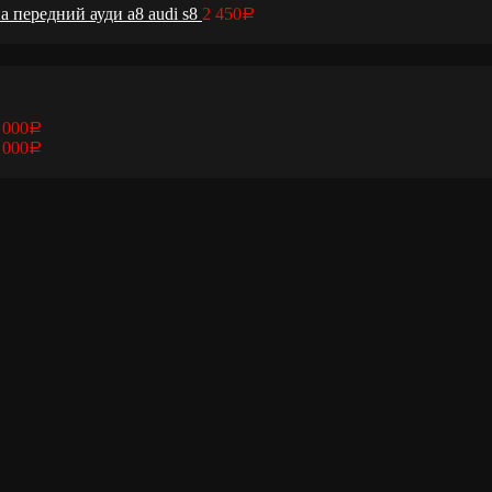
 передний ауди а8 audi s8
2 450
Р
 000
Р
 000
Р