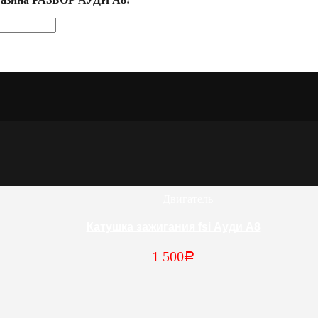
Двигатель
Катушка зажигания fsi Ауди А8
1 500
Р