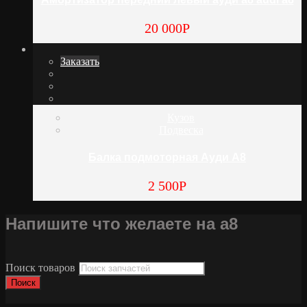
20 000
Р
Заказать
Кузов
Подвеска
Балка подмоторная Ауди А8
2 500
Р
Напишите что желаете на а8
Поиск товаров
Поиск