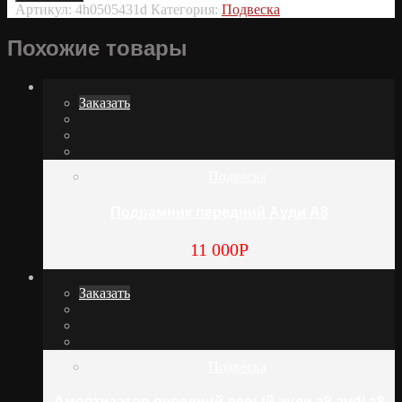
Артикул:
4h0505431d
Категория:
Подвеска
Похожие товары
Заказать
Подвеска
Подрамник передний Ауди А8
11 000
Р
Заказать
Подвеска
Амортизатор передний левый ауди а8 audi a8