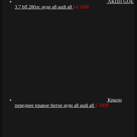
АКПП GQE
3.7 bfl 280лс ауди а8 audi a8
64 500
Р
Крыло
переднее правое битое ауди а8 audi a8
5 590
Р