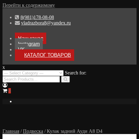
Перейти к содержимому
8(981)178-08-08
vladrazbora8@yandex.ru
Наш канал
Instagram
VK
КАТАЛОГ ТОВАРОВ
x
Разборка Audi A8 D3
Search for:
Разбор Ауди А8
0
Главная
/
Подвеска
/ Кулак задний Ауди А8 D4