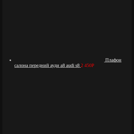
Плафон
салона передний ауди а8 audi s8
2 450
Р