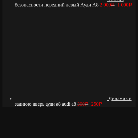
безопасности передний левый Ауди А8
2 000
1 000
Р
Р
Динамик в
заднюю дверь ауди а8 audi a8
300
250
Р
Р