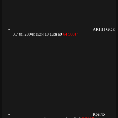
АКПП GQE
3.7 bfl 280лс ауди а8 audi a8
64 500
Р
Крыло