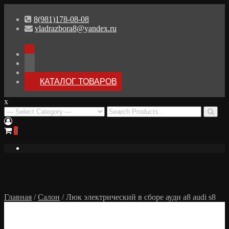
Перейти
к
8(981)178-08-08
содержимому
vladrazbora8@yandex.ru
Наш
канал
Instagram
VK
КАТАЛОГ ТОВАРОВ
x
Разборка Audi A8 D3
Search
for:
Разбор Ауди А8
0
Главная
/
Салон
/ Люк электрический в сборе ауди а8 audi s8