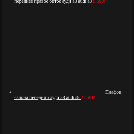
переднее правое битое ауди а8 audi a8
5 590
Р
Плафон
салона передний ауди а8 audi s8
2 450
Р