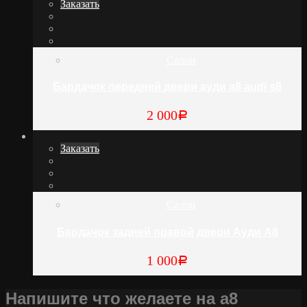
Заказать
Салон
Бардачок передней двери ауди а8 audi s8
2 000
Р
Заказать
Салон
Бардачок задней правой двери Ауди А8
1 000
Р
Напишите что желаете на а8