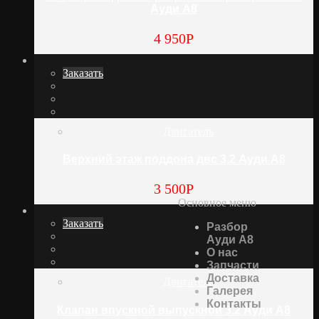
Ауди А8
4 950
Р
Заказать
Двигатель
Верхний этаж поддона двс 3.2 Ауди А8
3 500
Р
Основное меню
Заказать
Разбор
Ауди А8
О нас
Запчасти
Доставка
Двигатель
Галерея
Контакты
Клапан впускной выпускной 3.2 Ауди А8