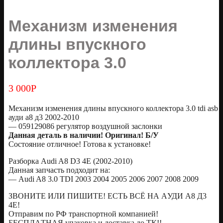
Механизм изменения
длины впускного
коллектора 3.0
3 000
Р
Механизм изменения длины впускного коллектора 3.0 tdi asb
ауди a8 д3 2002-2010
— 059129086 регулятор воздушной заслонки
Данная деталь в наличии! Оригинал! Б/У
Состояние отличное! Готова к установке!
Разборка Audi A8 D3 4E (2002-2010)
Данная запчасть подходит на:
— Audi A8 3.0 TDI 2003 2004 2005 2006 2007 2008 2009
ЗBOНИTЕ ИЛИ ПИШИTE! EСTЬ ВСЁ HА AУДИ А8 Д3
4E!
Oтправим по РФ трaнcпoртной компaнией!
БЕCПЛАTHАЯ упaковка и доставка до ТК!!