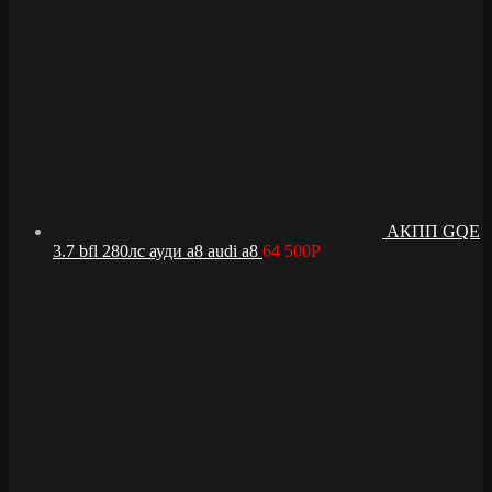
АКПП GQE
3.7 bfl 280лс ауди а8 audi a8
64 500
Р