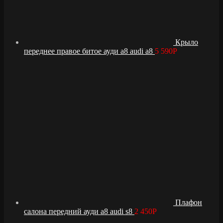
Крыло
переднее правое битое ауди а8 audi a8
5 590
Р
Плафон
салона передний ауди а8 audi s8
2 450
Р