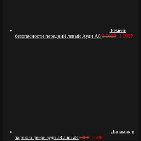
Ремень
безопасности передний левый Ауди А8
2 000
Р
1 000
Р
Динамик в
заднюю дверь ауди а8 audi a8
300
Р
250
Р