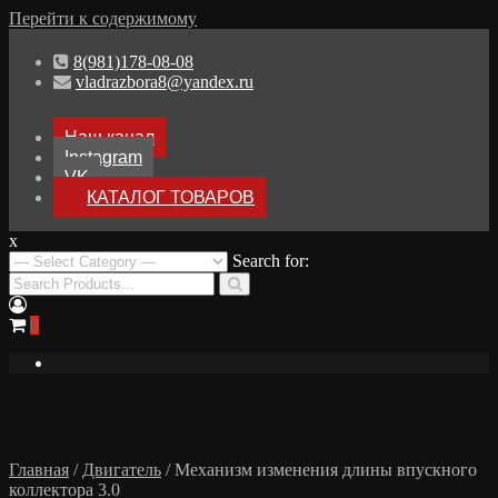
Перейти к содержимому
8(981)178-08-08
vladrazbora8@yandex.ru
Наш канал
Instagram
VK
КАТАЛОГ ТОВАРОВ
x
Разборка Audi A8 D3
Search for:
Разбор Ауди А8
0
Главная
/
Двигатель
/ Механизм изменения длины впускного
коллектора 3.0