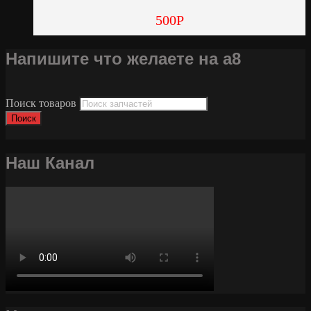
500
Р
Напишите что желаете на а8
Поиск товаров
Поиск
Наш Канал