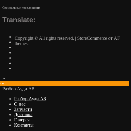
Специальные предложения
Translate:
Copyright © All rights reserved.
|
StoreCommerce
от AF
themes.
e »
Разбор Ауди А8
Разбор Ауди А8
О нас
Запчасти
Доставка
Галерея
Контакты