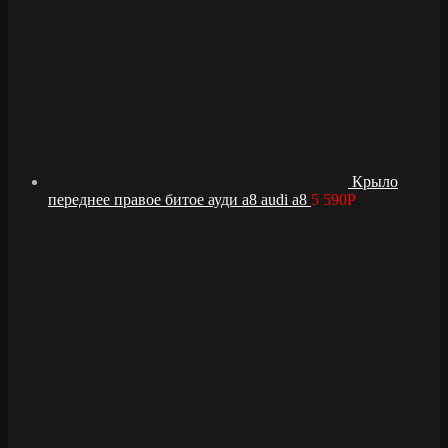
Крыло
переднее правое битое ауди а8 audi a8
5 590
Р