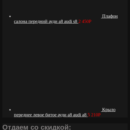
Плафон
салона передний ауди а8 audi s8
2 450
Р
Крыло
переднее левое битое ауди а8 audi a8
5 210
Р
Отдаем со скидкой: