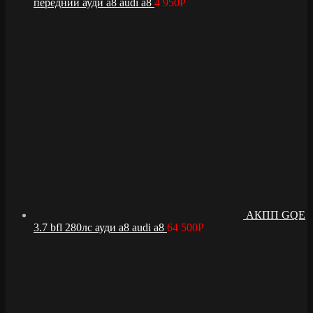
передний ауди а8 audi a8
4 950
Р
АКПП GQE
3.7 bfl 280лс ауди а8 audi a8
64 500
Р