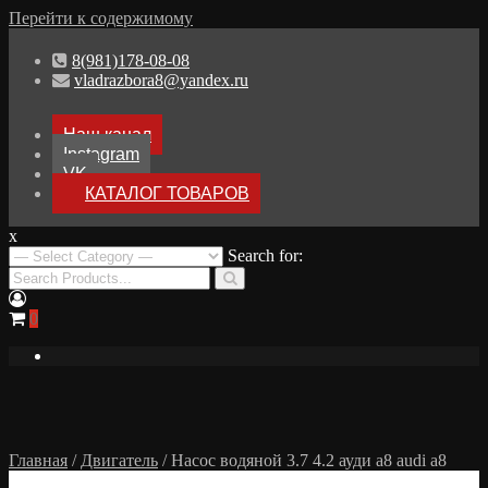
Перейти к содержимому
8(981)178-08-08
vladrazbora8@yandex.ru
Наш канал
Instagram
VK
КАТАЛОГ ТОВАРОВ
x
Разборка Audi A8 D3
Search for:
Разбор Ауди А8
0
Главная
/
Двигатель
/ Насос водяной 3.7 4.2 ауди а8 audi a8