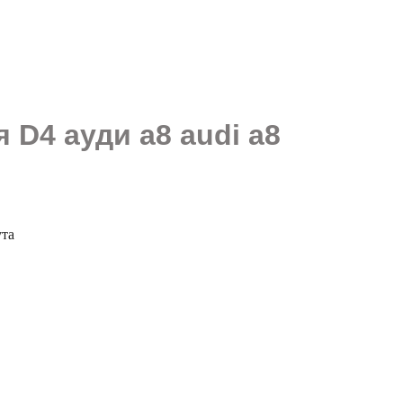
 D4 ауди а8 audi a8
ута