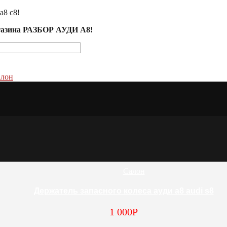
а8 с8!
агазина РАЗБОР АУДИ А8!
алон
Салон
Держатель запасного колеса ауди а8 audi s8
1 000
Р