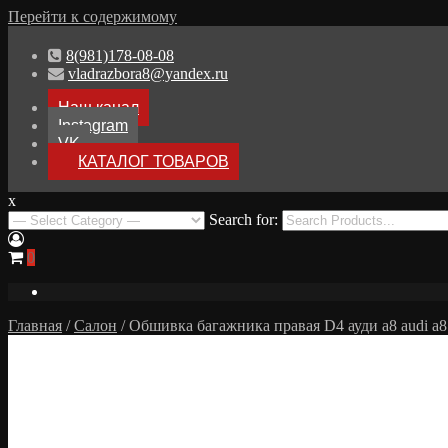
Перейти к содержимому
8(981)178-08-08
vladrazbora8@yandex.ru
Наш канал
Instagram
VK
КАТАЛОГ ТОВАРОВ
x
Разборка Audi A8 D3
Search for:
Разбор Ауди А8
0
Главная
/
Салон
/ Обшивка багажника правая D4 ауди а8 audi a8