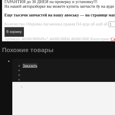
ГАРАНТИЯ до 30 ДНЕЙ на проверку и установку!!!
На нашей авторазборке вы можете купить запчасти бу на ауди 
Еще тысячи запчастей на вашу авоську — на странице м
Количество Обшивка багажника правая D4 ауди а8 audi a8
В корзину
Артикул:
4h0863880d9x7 4h0863880d 4h0863880
Категория:
С
Похожие товары
Заказать