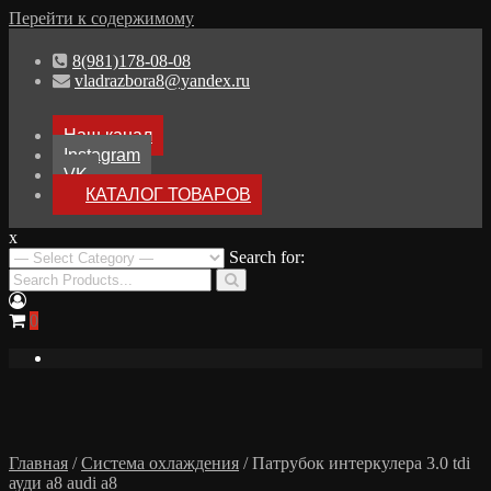
Перейти к содержимому
8(981)178-08-08
vladrazbora8@yandex.ru
Наш канал
Instagram
VK
КАТАЛОГ ТОВАРОВ
x
Разборка Audi A8 D3
Search for:
Разбор Ауди А8
0
Главная
/
Система охлаждения
/ Патрубок интеркулера 3.0 tdi
ауди а8 audi a8