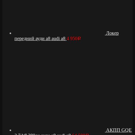
Локер
передний ауди а8 audi a8
4 950
Р
АКПП GQE