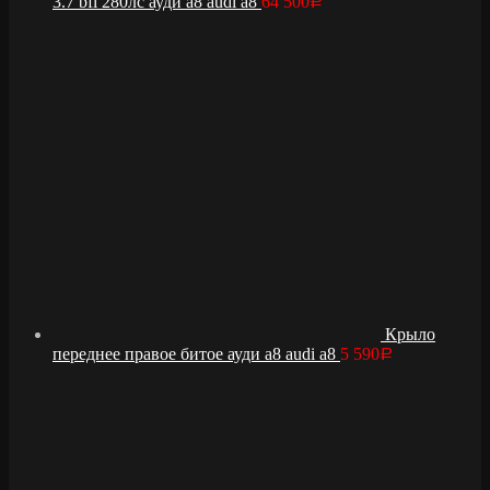
3.7 bfl 280лс ауди а8 audi a8
64 500
Р
Крыло
переднее правое битое ауди а8 audi a8
5 590
Р