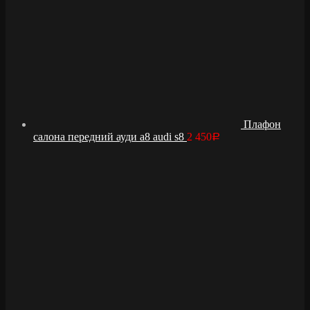
Плафон
салона передний ауди а8 audi s8
2 450
Р