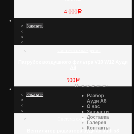
4 000
Р
Заказать
Система охлаждения
Патрубок воздушного фильтра V10 W12 Ауди
А8
500
Р
Основное меню
Заказать
Разбор
Ауди А8
О нас
Запчасти
Доставка
Система охлаждения
Галерея
Контакты
Вентилятор радиатора ауди а8 audi s8