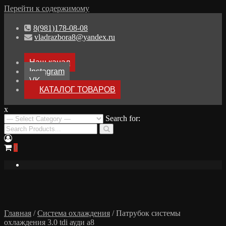
Перейти к содержимому
8(981)178-08-08
vladrazbora8@yandex.ru
Наш канал
Instagram
VK
КАТАЛОГ ТОВАРОВ
x
Разборка Audi A8 D3
Search for:
Разбор Ауди А8
0
Главная
/
Система охлаждения
/ Патрубок системы
охлаждения 3.0 tdi ауди а8