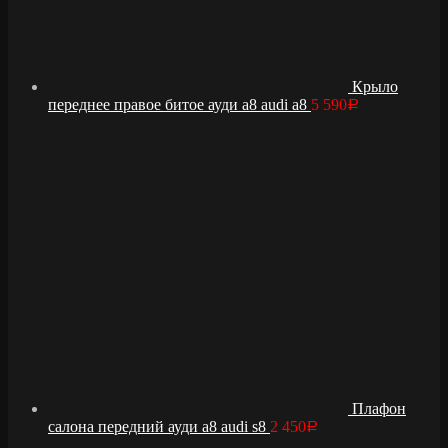
Крыло
переднее правое битое ауди а8 audi a8
5 590
Р
Плафон
салона передний ауди а8 audi s8
2 450
Р