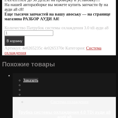
На нашей авторазборке вы можете купить запчасти бу на
ауди а8 с8!
Еще тысячи запчастей на вашу авоську — на странице
магазина РАЗБОР АУДИ А8!
Количество Патрубок системы охлаждения 3.0 tdi ауди а8
В корзину
Артикул:
4е0265235c 4е0265370e
Категория:
Система
охлаждения
Похожие товары
Заказать
Система охлаждения
Трубка системы охлаждения 4.0 TDi ауди а8
audi a8