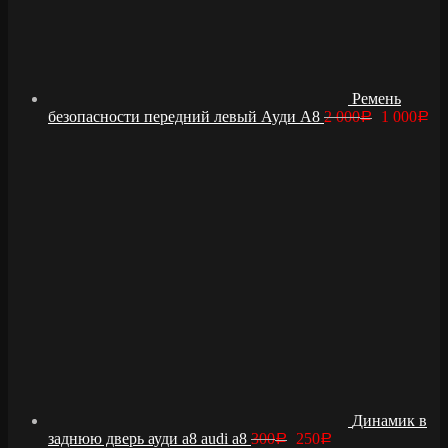
Ремень
безопасности передний левый Ауди А8
2 000
1 000
Р
Р
Динамик в
заднюю дверь ауди а8 audi a8
300
250
Р
Р