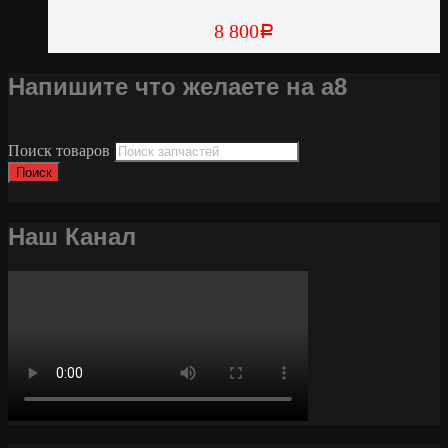
8 800
Р
Напишите что желаете на а8
Поиск товаров
Поиск
Наш Канал