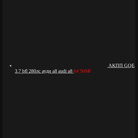
АКПП GQE
3.7 bfl 280лс ауди а8 audi a8
64 500
Р