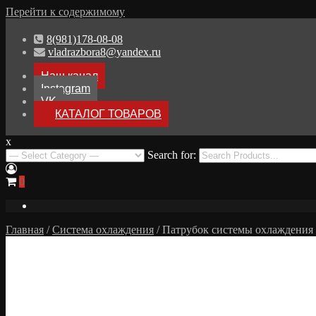
Перейти к содержимому
8(981)178-08-08
vladrazbora8@yandex.ru
Наш канал
Instagram
VK
КАТАЛОГ ТОВАРОВ
x
Разборка Audi A8 D3
Search for:
Разбор Ауди А8
0
Главная
/
Система охлаждения
/ Патрубок системы охлаждения 4