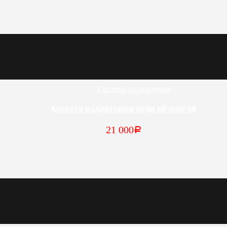
Система охлаждения
Кассета радиаторов ауди а8 audi s8
21 000
Р