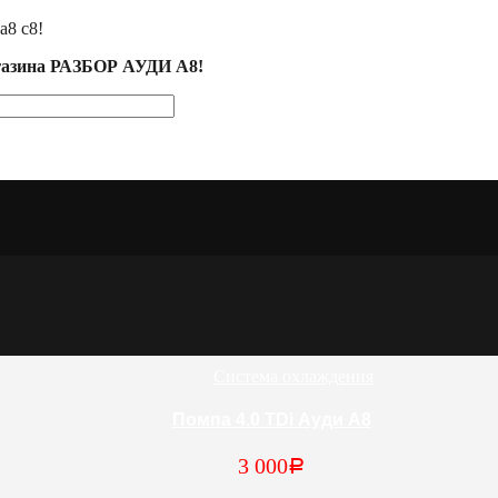
а8 с8!
агазина РАЗБОР АУДИ А8!
Система охлаждения
Помпа 4.0 TDi Ауди А8
3 000
Р