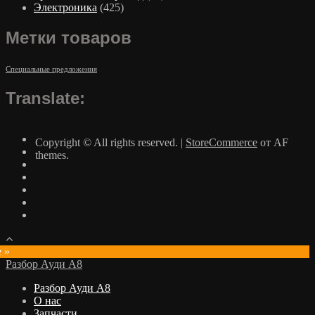
Электроника
(425)
Метки товаров
Специальные предложения
Translate:
Copyright © All rights reserved.
|
StoreCommerce
от AF
themes.
e »
Разбор Ауди А8
Разбор Ауди А8
О нас
Запчасти