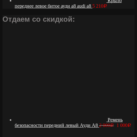
Крыло
переднее левое битое ауди а8 audi a8
5 210
Р
Отдаем со скидкой:
Ремень
безопасности передний левый Ауди А8
2 000
1 000
Р
Р