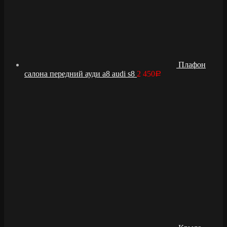
Плафон
салона передний ауди а8 audi s8
2 450
Р