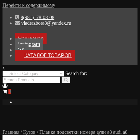
Перейти к содержимому
8(981)178-08-08
vladrazbora8@yandex.ru
Наш канал
Instagram
VK
КАТАЛОГ ТОВАРОВ
x
Разборка Audi A8 D3
Search for:
Разбор Ауди А8
0
Главная
/
Кузов
/ Планка подсветки номера ауди а8 audi a8