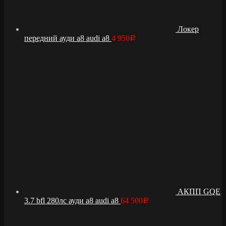
Локер
передний ауди а8 audi a8
4 950
Р
АКПП GQE
3.7 bfl 280лс ауди а8 audi a8
64 500
Р