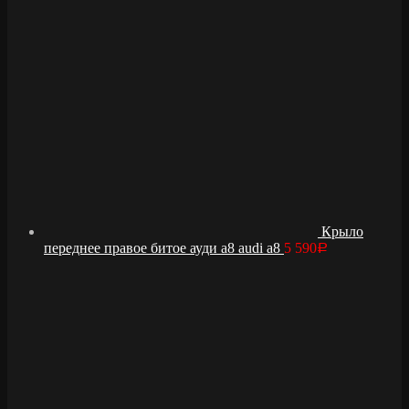
Крыло
переднее правое битое ауди а8 audi a8
5 590
Р