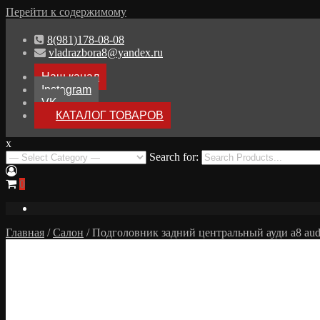
Перейти к содержимому
8(981)178-08-08
vladrazbora8@yandex.ru
Наш канал
Instagram
VK
КАТАЛОГ ТОВАРОВ
x
Разборка Audi A8 D3
Search for:
Разбор Ауди А8
0
Главная
/
Салон
/ Подголовник задний центральный ауди а8 aud