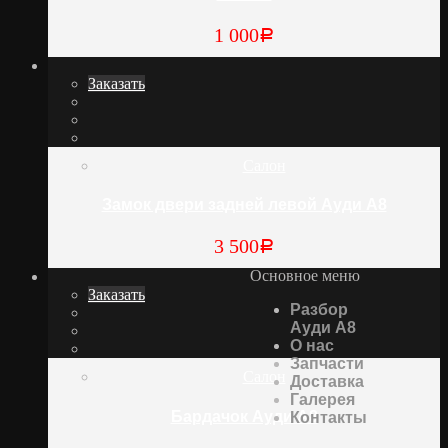
1 000
Р
Заказать
Салон
Замок двери задней левой Ауди А8
3 500
Р
Основное меню
Заказать
Разбор
Ауди А8
О нас
Запчасти
Салон
Доставка
Галерея
Бардачок Ауди А8
Контакты