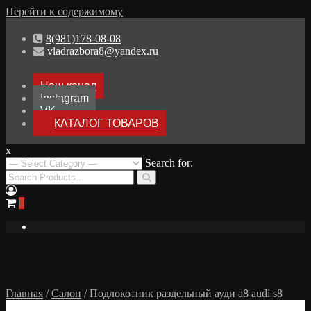
Перейти к содержимому
8(981)178-08-08
vladrazbora8@yandex.ru
Наш канал
Instagram
VK
КАТАЛОГ ТОВАРОВ
x
Разборка Audi A8 D3
Search for:
Разбор Ауди А8
0
Главная
/
Салон
/ Подлокотник раздельный ауди а8 audi s8