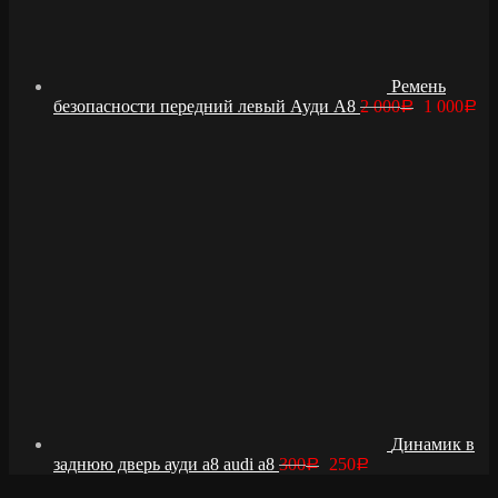
Ремень
безопасности передний левый Ауди А8
2 000
1 000
Р
Р
Динамик в
заднюю дверь ауди а8 audi a8
300
250
Р
Р