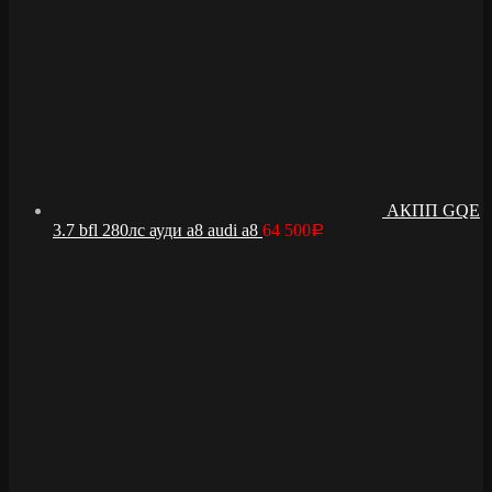
АКПП GQE
3.7 bfl 280лс ауди а8 audi a8
64 500
Р