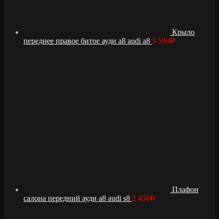
Крыло
переднее правое битое ауди а8 audi a8
5 590
Р
Плафон
салона передний ауди а8 audi s8
2 450
Р