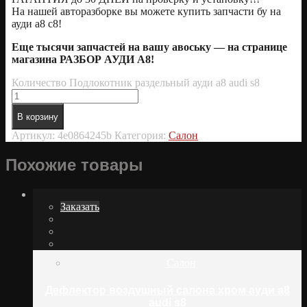
На нашей авторазборке вы можете купить запчасти бу на
ауди а8 с8!
Еще тысячи запчастей на вашу авоську — на странице
магазина РАЗБОР АУДИ А8!
Количество Подлокотник раздельный ауди а8 audi s8
В корзину
Артикул:
4e0864245b
Категория:
Салон
Похожие товары
Заказать
Салон
Дефлектор воздушный салона хром ауди а8
audi s8