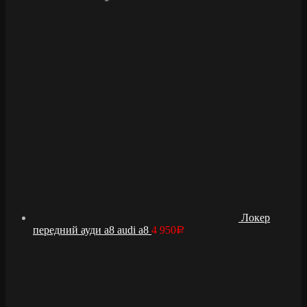
Локер
передний ауди а8 audi a8
4 950
Р