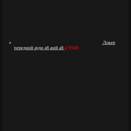
Локер
передний ауди а8 audi a8
4 950
Р