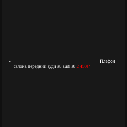
Плафон
салона передний ауди а8 audi s8
2 450
Р