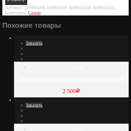
Артикул:
4e0864206 4e0864205 4e0864245b 4e0864245c
Категория:
Салон
Похожие товары
Заказать
Салон
Замок двери передней правой ауди а8 audi a8
2 500
Р
Заказать
Салон