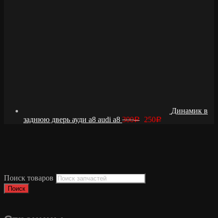
Динамик в
заднюю дверь ауди а8 audi a8
300
250
Р
Р
Поиск товаров
Поиск