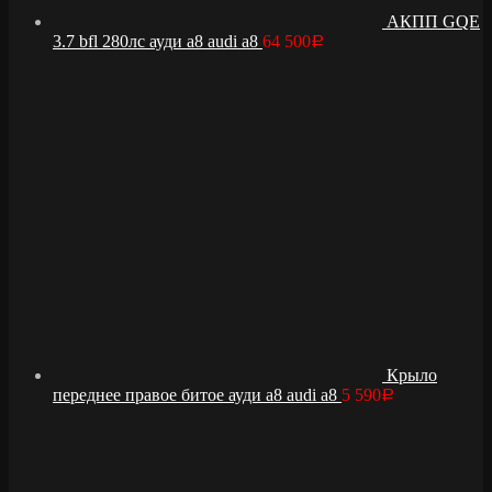
АКПП GQE
3.7 bfl 280лс ауди а8 audi a8
64 500
Р
Крыло
переднее правое битое ауди а8 audi a8
5 590
Р