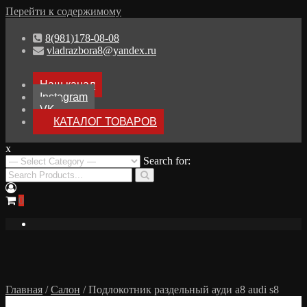
Перейти к содержимому
8(981)178-08-08
vladrazbora8@yandex.ru
Наш канал
Instagram
VK
КАТАЛОГ ТОВАРОВ
x
Разборка Audi A8 D3
Search for:
Разбор Ауди А8
0
Главная
/
Салон
/ Подлокотник раздельный ауди а8 audi s8