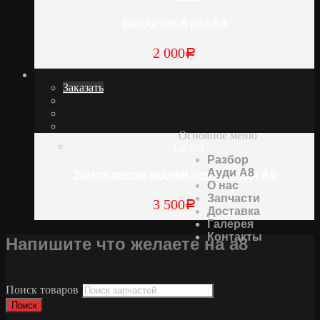
Бардачок Ауди А8
2 000
Р
Заказать
Основное меню
Салон
Разбор
Ауди А8
Замок двери задней левой Ауди А8
О нас
Запчасти
3 500
Р
Доставка
Галерея
Контакты
Напишите что желаете на а8
Поиск товаров
Поиск