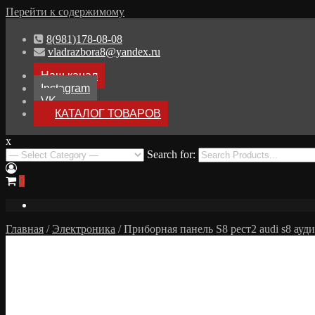
Перейти к содержимому
8(981)178-08-08
vladrazbora8@yandex.ru
Наш канал
Instagram
VK
КАТАЛОГ ТОВАРОВ
x
Разборка Audi A8 D3
Search for:
Разбор Ауди А8
0
Главная
/
Электроника
/ Приборная панель S8 рест2 audi s8 ауди