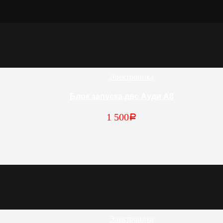
Электроника
Блок запуска двс Ауди А8
1 500
Р
Электроника