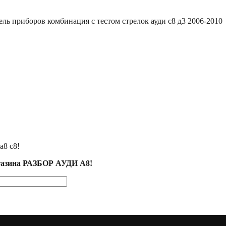
ль приборов комбинация с тестом стрелок ауди с8 д3 2006-2010
а8 с8!
агазина РАЗБОР АУДИ А8!