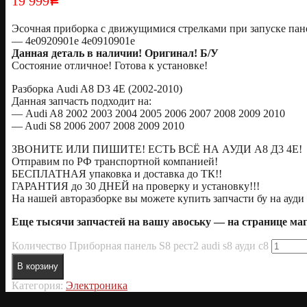
19 999
Р
Эсочная приборка с движущимися стрелками при запуске пане
— 4e0920901e 4e0910901e
Данная деталь в наличии! Оригинал! Б/У
Состояние отличное! Готова к установке!
Разборка Audi A8 D3 4E (2002-2010)
Данная запчасть подходит на:
— Audi A8 2002 2003 2004 2005 2006 2007 2008 2009 2010
— Audi S8 2006 2007 2008 2009 2010
ЗВОНИТЕ ИЛИ ПИШИТЕ! ЕСТЬ ВСЁ НА АУДИ А8 Д3 4Е!
Отправим по РФ транспортной компанией!
БЕСПЛАТНАЯ упаковка и доставка до ТК!!
ГАРАНТИЯ до 30 ДНЕЙ на проверку и установку!!!
На нашей авторазборке вы можете купить запчасти бу на ауди 
Еще тысячи запчастей на вашу авоську — на странице м
Количество Приборная панель S8 рест2 audi s8 ауди с8
В корзину
Категория:
Электроника