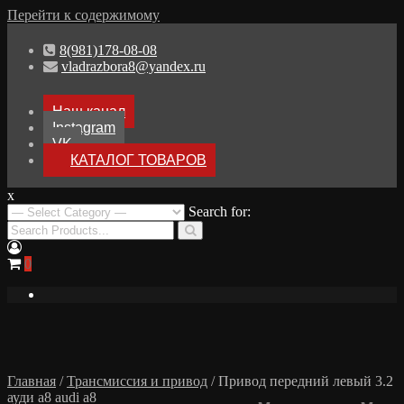
Перейти к содержимому
8(981)178-08-08
vladrazbora8@yandex.ru
Наш канал
Instagram
VK
КАТАЛОГ ТОВАРОВ
x
Разборка Audi A8 D3
Search for:
Разбор Ауди А8
0
Главная
/
Трансмиссия и привод
/ Привод передний левый 3.2
ауди а8 audi a8