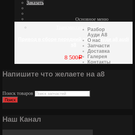
Заказать
Основное меню
Трансмиссия и привод
Разбор
Ауди А8
Привод в сборе передний левый ауди а8 audi
О нас
s8
Запчасти
Доставка
Галерея
8 500
Р
Контакты
Напишите что желаете на а8
Поиск товаров
Поиск
Наш Канал