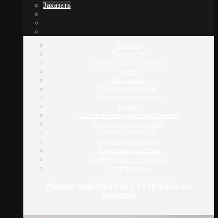
Заказать
Оптика
Двигатель
Диски, колеса, шины
Кузов
Подвеска
Подвеска двс/кпп
Рулевое управление
Салон
Система кондиционирования
Система охлаждения
Стекла кузовные
Топливная система
Тормозная система
Трансмиссия и привод
Электроника
Разбор Audi S8 d3 4e 5.2 v10 450лс на
запчасти