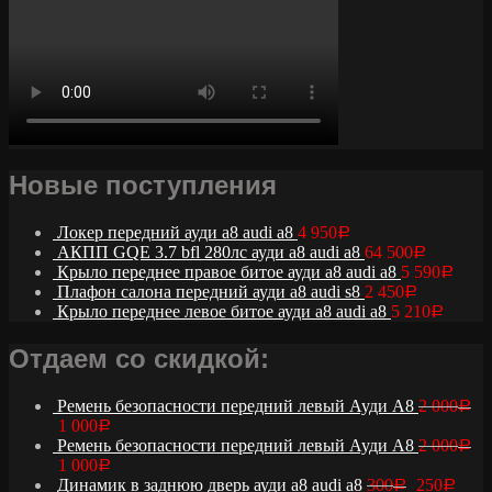
Новые поступления
Локер передний ауди а8 audi a8
4 950
Р
АКПП GQE 3.7 bfl 280лс ауди а8 audi a8
64 500
Р
Крыло переднее правое битое ауди а8 audi a8
5 590
Р
Плафон салона передний ауди а8 audi s8
2 450
Р
Крыло переднее левое битое ауди а8 audi a8
5 210
Р
Отдаем со скидкой:
Ремень безопасности передний левый Ауди А8
2 000
Р
1 000
Р
Ремень безопасности передний левый Ауди А8
2 000
Р
1 000
Р
Динамик в заднюю дверь ауди а8 audi a8
300
250
Р
Р