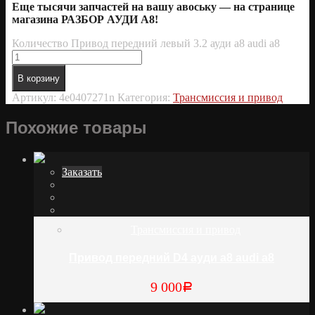
Еще тысячи запчастей на вашу авоську — на странице
магазина РАЗБОР АУДИ А8!
Количество Привод передний левый 3.2 ауди а8 audi a8
В корзину
Артикул:
4e0407271n
Категория:
Трансмиссия и привод
Похожие товары
Заказать
Трансмиссия и привод
Привод передний D4 ауди а8 audi a8
9 000
Р