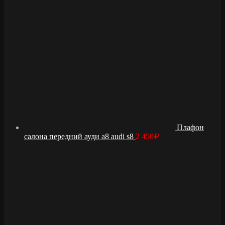
Плафон
салона передний ауди а8 audi s8
2 450
Р