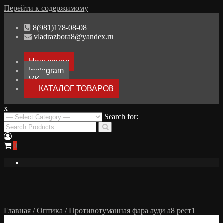
Перейти к содержимому
8(981)178-08-08
vladrazbora8@yandex.ru
Наш канал
Instagram
VK
КАТАЛОГ ТОВАРОВ
x
Разборка Audi A8 D3
Search for:
Разбор Ауди А8
0
Главная
/
Оптика
/ Противотуманная фара ауди а8 рест1