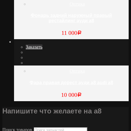
Оптика
Фонарь задний наружный правый
рестайлинг ауди а8
11 000
Р
Заказать
Оптика
Фара правая дорест ауди а8 audi a8
10 000
Р
Напишите что желаете на а8
Поиск товаров