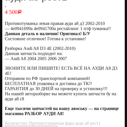
4 500
Р
Противотуманка левая правая ауди а8 д3 2002-2010
— 4e0941699a 4e0941700a рестайлинг 1 птф туманка!!
Данная деталь в наличии! Оригинал! Б/У
Состояние отличное! Готова к установке!
Разборка Audi A8 D3 4E (2002-2010)
Данная запчасть подходит на:
— Audi A8 2004 2005 2006 2007
ЗВОНИТЕ ИЛИ ПИШИТЕ! ЕСТЬ ВСЁ НА АУДИ А8 Д3
4Е!
Отправим по РФ транспортной компанией!
БЕСПЛАТНАЯ упаковка и доставка до ТК!!
ГАРАНТИЯ до 30 ДНЕЙ на проверку и установку!!!
На нашей авторазборке вы можете купить запчасти бу на
ауди а8 с8
Еще тысячи запчастей на вашу авоську — на странице
магазина РАЗБОР АУДИ А8!
Количество Противотуманная фара ауди а8 рест1