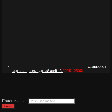
Динамик в
заднюю дверь ауди а8 audi a8
300
250
Р
Р
Поиск товаров
Поиск