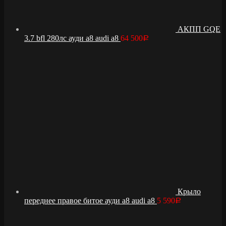
АКПП GQE
3.7 bfl 280лс ауди а8 audi a8
64 500
Р
Крыло
переднее правое битое ауди а8 audi a8
5 590
Р