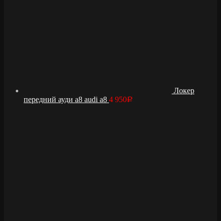
Локер
передний ауди а8 audi a8
4 950
Р