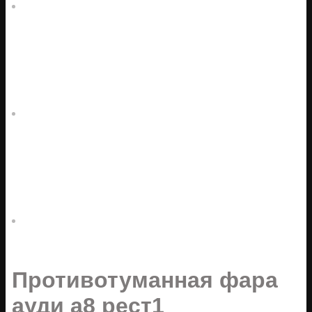
Противотуманная фара
ауди а8 рест1