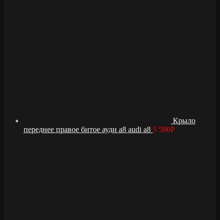
Крыло
переднее правое битое ауди а8 audi a8
5 590
Р