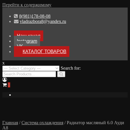
Перейти к содержимому
8(981)178-08-08
vladrazbora8@yandex.ru
Наш канал
Instagram
VK
КАТАЛОГ ТОВАРОВ
x
Разборка Audi A8 D3
Search for:
Разбор Ауди А8
0
Главная
/
Система охлаждения
/ Радиатор масляный 6.0 Ауди
А8