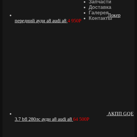
Запчасти
Доставка
Галерея
Локер
Контакты
передний ауди а8 audi a8
4 950
Р
АКПП GQE
3.7 bfl 280лс ауди а8 audi a8
64 500
Р