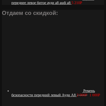
переднее левое битое ауди а8 audi a8
5 210
Р
Отдаем со скидкой:
Ремень
безопасности передний левый Ауди А8
2 000
Р
1 000
Р