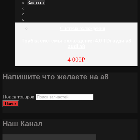
Заказать
Система охлаждения
Трубка системы охлаждения 4.0 TDi ауди а8
audi a8
4 000
Р
Напишите что желаете на а8
Поиск товаров
Поиск
Наш Канал