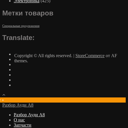
Электроника
(425)
Метки товаров
Специальные предложения
Translate:
Copyright © All rights reserved.
|
StoreCommerce
от AF
themes.
e »
Разбор Ауди А8
Разбор Ауди А8
О нас
Запчасти