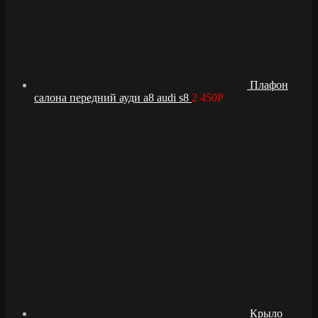
Плафон
салона передний ауди а8 audi s8
2 450
Р
Крыло