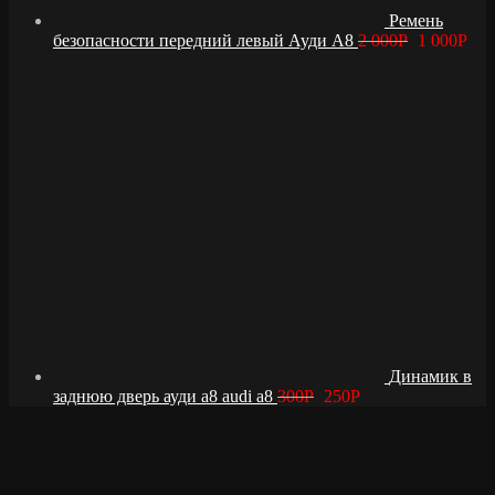
Ремень
безопасности передний левый Ауди А8
2 000
Р
1 000
Р
Динамик в
заднюю дверь ауди а8 audi a8
300
Р
250
Р