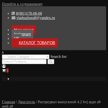
Перейти к содержимому
8(981)178-08-08
vladrazbora8@yandex.ru
Наш канал
Instagram
VK
КАТАЛОГ ТОВАРОВ
x
Разборка Audi A8 D3
Search for:
Разбор Ауди А8
0
Главная
/
Двигатель
/ Распредвал выпускной 4.2 bvj ауди а8
audi a8