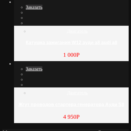
Заказать
Двигатель
Катушка зажигания W12 ауди а8 audi a8
1 000
Р
Заказать
Двигатель
Жгут проводов стартера генератора Ауди S8
4 950
Р