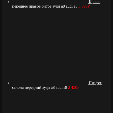
Крыло
переднее правое битое ауди а8 audi a8
5 590
Р
Плафон
салона передний ауди а8 audi s8
2 450
Р