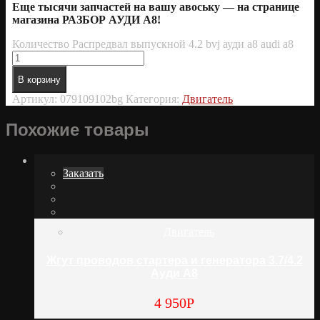
Еще тысячи запчастей на вашу авоську — на странице
магазина РАЗБОР АУДИ А8!
Количество Распредвал выпускной 4.2 bvj ауди а8 audi a8
В корзину
Артикул:
079109102bg
Категория:
Двигатель
Похожие товары
Заказать
Двигатель
Жгут проводов стартера и генератора 3.7/4.2
Ауди А8
4 950
Р