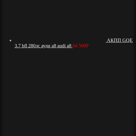
АКПП GQE
3.7 bfl 280лс ауди а8 audi a8
64 500
Р