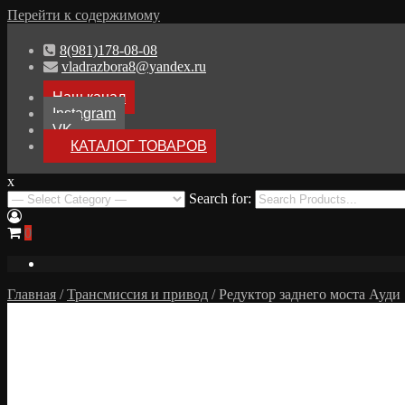
Перейти к содержимому
8(981)178-08-08
vladrazbora8@yandex.ru
Наш канал
Instagram
VK
КАТАЛОГ ТОВАРОВ
x
Разборка Audi A8 D3
Search for:
Разбор Ауди А8
0
Главная
/
Трансмиссия и привод
/ Редуктор заднего моста Ауди