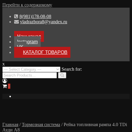
Перейти к содержимому
8(981)178-08-08
vladrazbora8@yandex.ru
Наш канал
Instagram
VK
КАТАЛОГ ТОВАРОВ
x
Разборка Audi A8 D3
Search for:
Разбор Ауди А8
0
Главная
/
Тормозная система
/ Рейка топливная рампа 4.0 TDi
Ауди А8