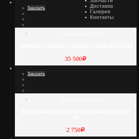
Запчасти
Доставка
Заказать
Галерея
Контакты
Тормозная система
Комплект передних тормозов ауди а8 audi a8
35 500
Р
Заказать
Тормозная система
Датчик давления тормозной жидкости Ауди
А8
2 750
Р