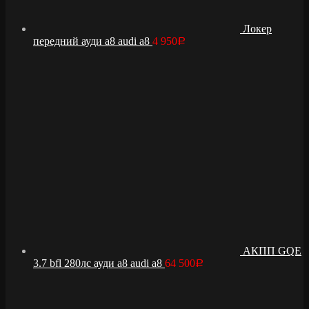
Локер
передний ауди а8 audi a8
4 950
Р
АКПП GQE
3.7 bfl 280лс ауди а8 audi a8
64 500
Р