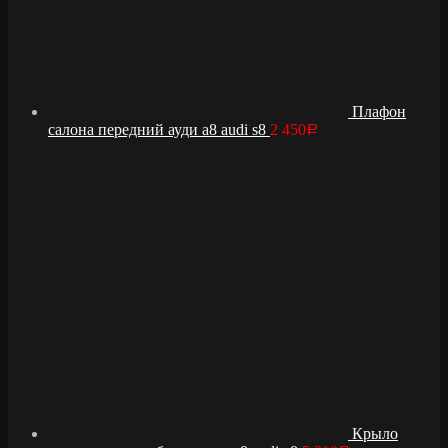
Плафон
салона передний ауди а8 audi s8
2 450
Р
Крыло