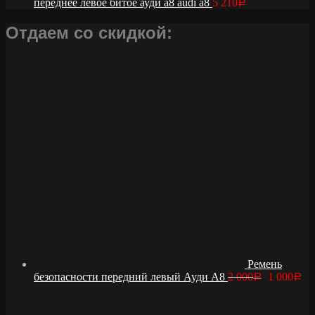
переднее левое битое ауди а8 audi a8
5 210
Р
Отдаем со скидкой:
Ремень
безопасности передний левый Ауди А8
2 000
1 000
Р
Р