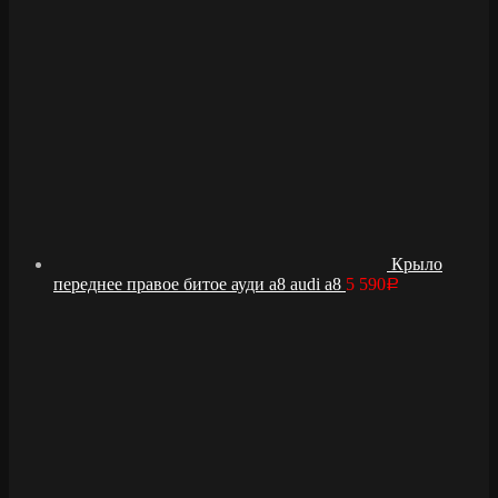
Крыло
переднее правое битое ауди а8 audi a8
5 590
Р