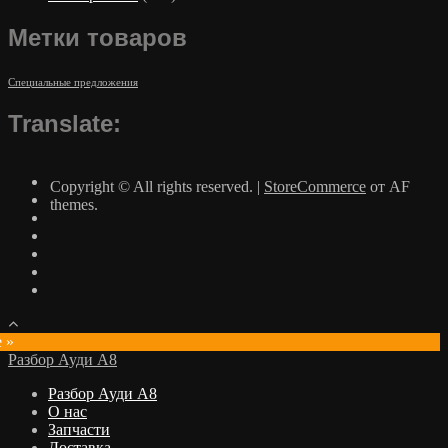
Метки товаров
Специальные предложения
Translate:
Copyright © All rights reserved.
|
StoreCommerce
от AF
themes.
e »
Разбор Ауди А8
Разбор Ауди А8
О нас
Запчасти
Доставка