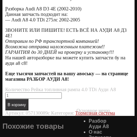
Разборка Audi A8 D3 4E (2002-2010)
Данная запчасть подходит на:
— Audi A8 4.0 TDi 275лс 2002-2005
ЗВОНИТЕ ИЛИ ПИШИТЕ! ЕСТЬ ВСЁ НА АУДИ А8 Д3
4Е!
Отправим по РФ транспортной компанией!
Возможна отправка наложенным платежом!!
ГАРАНТИЯ до 30 ДНЕЙ на проверку и установку!!!
На нашей авторазборке вы можете купить запчасти бу на
ауди а8 с8!
Еще тысячи запчастей на вашу авоську — на странице
магазина РАЗБОР АУДИ А8!
Количество Рейка топливная рампа 4.0 TDi Ауди А8
В корзину
Основное меню
Артикул:
057130089c
Категория:
Тормозная система
Разбор
Похожие товары
Ауди А8
О нас