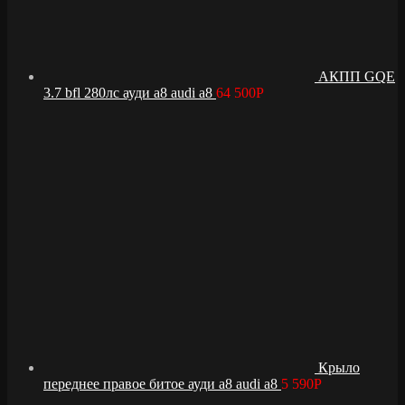
АКПП GQE
3.7 bfl 280лс ауди а8 audi a8
64 500
Р
Крыло
переднее правое битое ауди а8 audi a8
5 590
Р