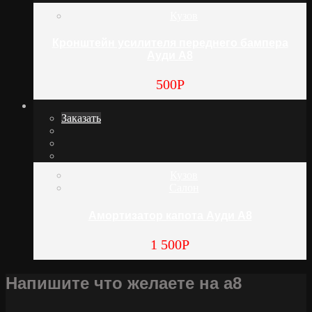
Кузов
Кронштейн усилителя переднего бампера
Ауди А8
500
Р
Заказать
Кузов
Салон
Амортизатор капота Ауди А8
1 500
Р
Напишите что желаете на а8