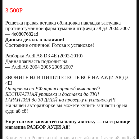
3 500
Р
Решетка правая вставка облицовка накладка заглушка
противотуманной фары туманки птф ауди а8 д3 2004-2007
— 4e0807682ad
Данная деталь в наличии!
Состояние отличное! Готова к установке!
Разборка Audi A8 D3 4E (2002-2010)
Данная запчасть подходит на:
— Audi A8 2004 2005 2006 2007
ЗВОНИТЕ ИЛИ ПИШИТЕ! ЕСТЬ ВСЁ НА АУДИ А8 Д3
4Е!
Oтправим по РФ транспортной компанией!
БЕСПЛАТНАЯ упаковка и доставка до ТК!!
ГАРАНТИЯ до 30 ДНЕЙ на проверку и установку!!!
На нашей авторазборке вы можете купить запчасти бу на
ауди а8 с8!
Еще тысячи запчастей на вашу авоську — на странице
магазина РАЗБОР АУДИ А8!
Количество Решетка птф правая рестайлинг 1 ауди а8 audi a8