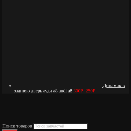
Динамик в
заднюю дверь ауди а8 audi a8
300
Р
250
Р
Поиск товаров