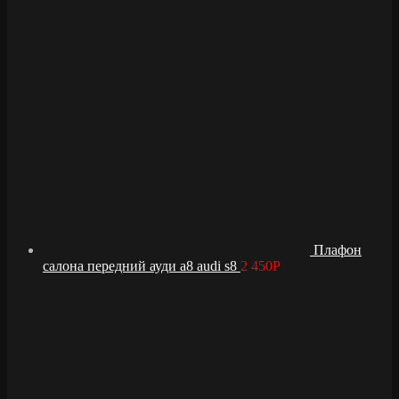
Плафон
салона передний ауди а8 audi s8
2 450
Р