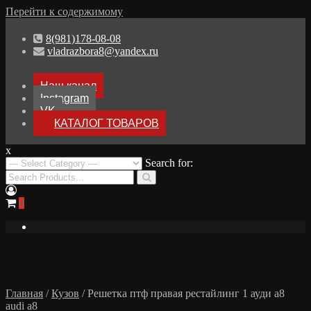
Перейти к содержимому
8(981)178-08-08
vladrazbora8@yandex.ru
Наш канал
Instagram
VK
КАТАЛОГ ТОВАРОВ
x
Разборка Audi A8 D3
Search for:
Разбор Ауди А8
0
Главная
/
Кузов
/ Решетка птф правая рестайлинг 1 ауди а8
audi a8