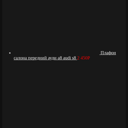
Плафон
салона передний ауди а8 audi s8
2 450
Р