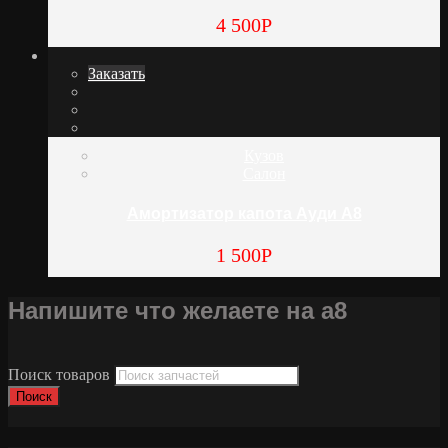
4 500
Р
Заказать
Кузов
Салон
Амортизатор капота Ауди А8
1 500
Р
Напишите что желаете на а8
Поиск товаров
Поиск