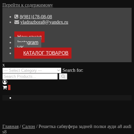
Перейти к содержимому
8(981)178-08-08
vladrazbora8@yandex.ru
Наш канал
Instagram
VK
КАТАЛОГ ТОВАРОВ
x
Разборка Audi A8 D3
Search for:
Разбор Ауди А8
0
Главная
/
Салон
/ Решетка сабвуфера задней полки ауди а8 audi
s8