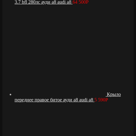
3.7 bfl 280лс ауди а8 audi a8
64 500
Р
Крыло
переднее правое битое ауди а8 audi a8
5 590
Р