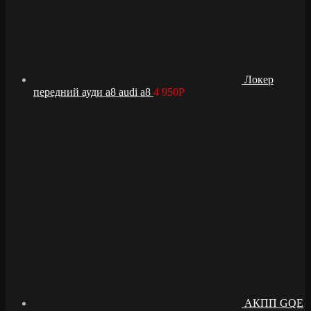
Локер
передний ауди а8 audi a8
4 950
Р
АКПП GQE