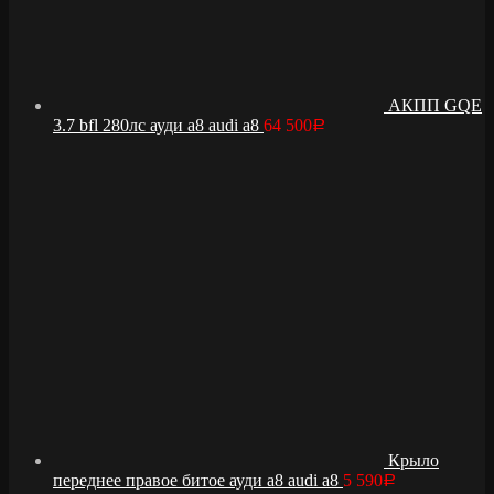
АКПП GQE
3.7 bfl 280лс ауди а8 audi a8
64 500
Р
Крыло
переднее правое битое ауди а8 audi a8
5 590
Р