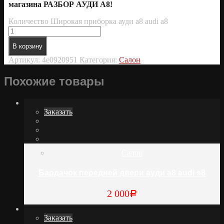
магазина РАЗБОР АУДИ А8!
Количество Широкая приборка ауди а8 audi a8
В корзину
Артикул:
4e0920951
Категория:
Салон
Похожие товары
Заказать
Салон
Бардачок передней двери ауди а8 audi s8
2 000
Р
Заказать