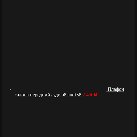
Плафон
салона передний ауди а8 audi s8
2 450
Р