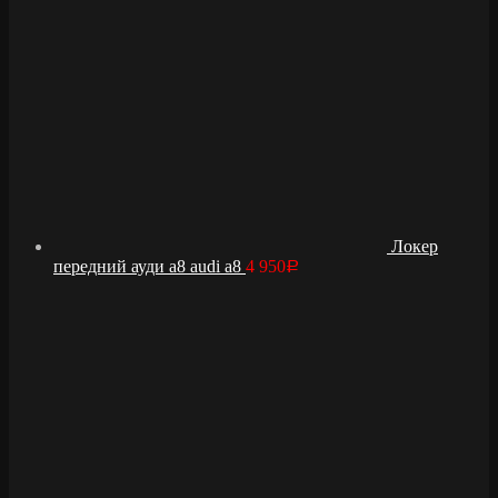
Локер
передний ауди а8 audi a8
4 950
Р