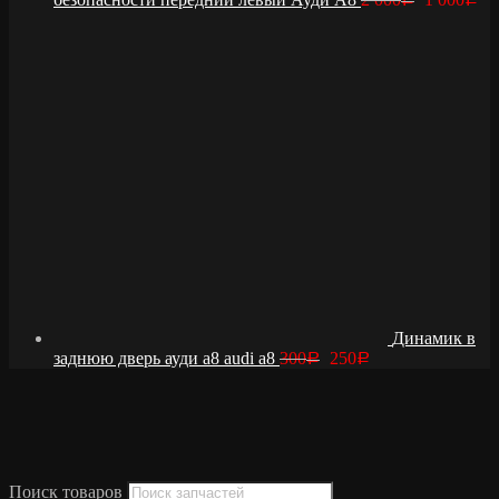
Динамик в
заднюю дверь ауди а8 audi a8
300
250
Р
Р
Поиск товаров