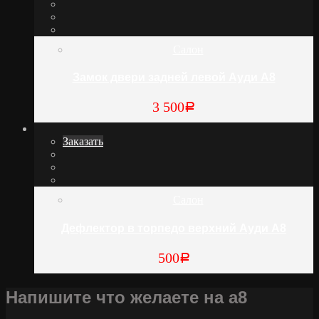
Салон
Замок двери задней левой Ауди А8
3 500
Р
Заказать
Салон
Дефлектор в торпедо верхний Ауди А8
500
Р
Напишите что желаете на а8