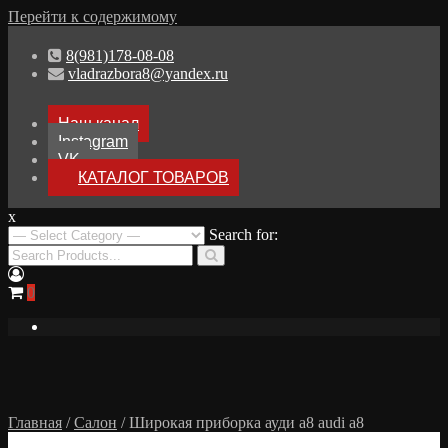
Перейти к содержимому
8(981)178-08-08
vladrazbora8@yandex.ru
Наш канал
Instagram
VK
КАТАЛОГ ТОВАРОВ
x
Разборка Audi A8 D3
Search for:
Разбор Ауди А8
0
Главная
/
Салон
/ Широкая приборка ауди а8 audi a8