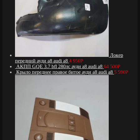
Локер
передний ауди а8 audi a8
4 950
Р
АКПП GQE 3.7 bfl 280лс ауди а8 audi a8
64 500
Р
Крыло переднее правое битое ауди а8 audi a8
5 590
Р