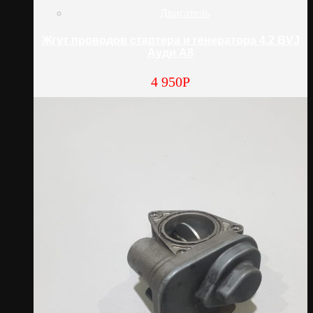
Двигатель
Жгут проводов стартера и генератора 4.2 BVJ
Ауди А8
4 950
Р