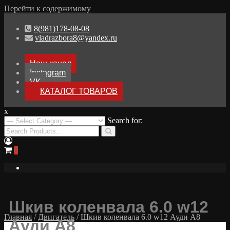
Перейти к содержимому
8(981)178-08-08
vladrazbora8@yandex.ru
Наш канал
Instagram
VK
КАТАЛОГ ТОВАРОВ
x
Разборка Audi A8 D3
Search for:
Разбор Ауди А8
0
Шкив коленвала 6.0 w12
Главная
/
Двигатель
/ Шкив коленвала 6.0 w12 Ауди А8
Ауди А8