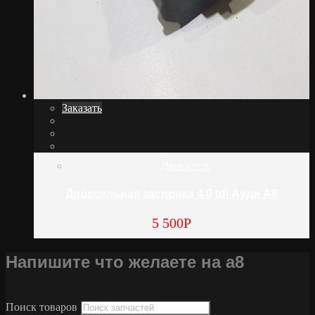
Заказать
Двигатель
Дроссельная заслонка 4.0 tdi Ауди А8
5 500
Р
Напишите что желаете на а8
Поиск товаров