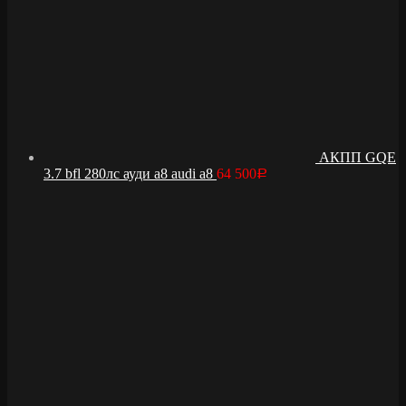
АКПП GQE
3.7 bfl 280лс ауди а8 audi a8
64 500
Р