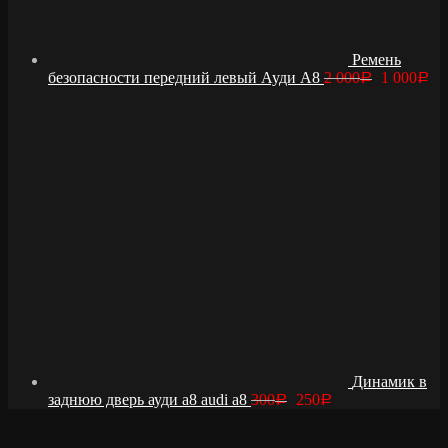
Ремень
безопасности передний левый Ауди А8
2 000
1 000
Р
Р
Динамик в
заднюю дверь ауди а8 audi a8
300
250
Р
Р