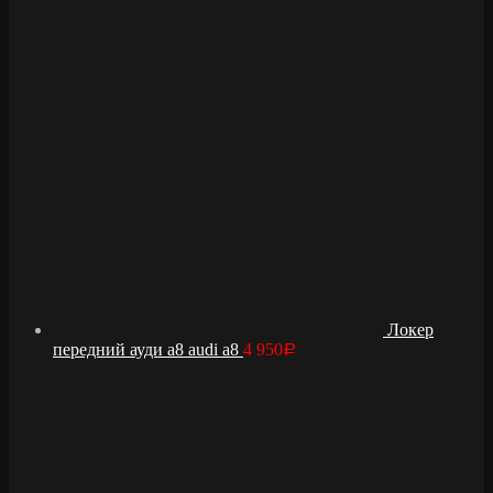
Локер
передний ауди а8 audi a8
4 950
Р