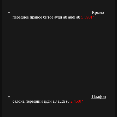
Крыло
переднее правое битое ауди а8 audi a8
5 590
Р
Плафон
салона передний ауди а8 audi s8
2 450
Р