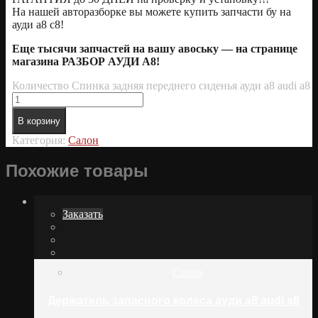
На нашей авторазборке вы можете купить запчасти бу на
ауди а8 с8!
Еще тысячи запчастей на вашу авоську — на странице
магазина РАЗБОР АУДИ А8!
Количество Спинка задняя переднего сиденья ауди а8 audi a8
В корзину
Категория:
Салон
Похожие товары
Заказать
Салон
Держатель запасного колеса ауди а8 audi s8