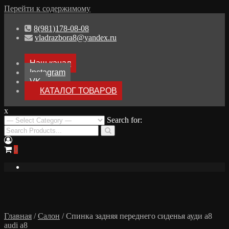
Перейти к содержимому
8(981)178-08-08
vladrazbora8@yandex.ru
Наш канал
Instagram
VK
КАТАЛОГ ТОВАРОВ
x
Разборка Audi A8 D3
Search for:
Разбор Ауди А8
0
Главная
/
Салон
/ Спинка задняя переднего сиденья ауди а8
audi a8