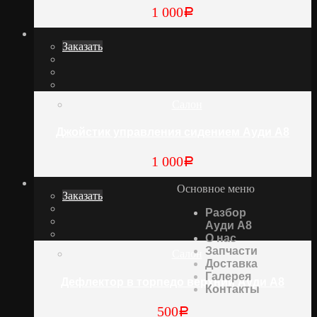
1 000
Р
Заказать
Салон
Джойстик управления сидением Ауди А8
1 000
Р
Основное меню
Заказать
Разбор
Ауди А8
О нас
Запчасти
Салон
Доставка
Галерея
Дефлектор в торпедо верхний Ауди А8
Контакты
500
Р