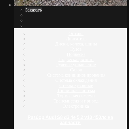
Заказать
Оптика
Двигатель
Диски, колеса, шины
Кузов
Подвеска
Подвеска двс/кпп
Рулевое управление
Салон
Система кондиционирования
Система охлаждения
Стекла кузовные
Топливная система
Тормозная система
Трансмиссия и привод
Электроника
Разбор Audi S8 d3 4e 5.2 v10 450лс на
запчасти