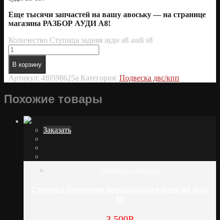
Еще тысячи запчастей на вашу авоську — на странице
магазина РАЗБОР АУДИ А8!
Количество Ступица задняя ауди а8 audi s8
В корзину
Артикул:
4f0598625a
Категория:
Подвеска двс/кпп
Похожие товары
Заказать
Подвеска двс/кпп
Ступица передняя левая/правая ауди а8 audi
s8
3 500
Р