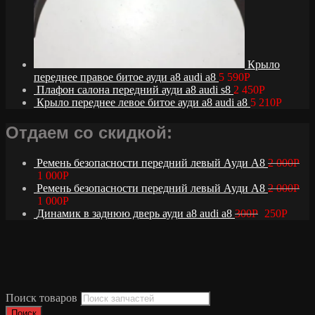
Крыло
переднее правое битое ауди а8 audi a8
5 590
Р
Плафон салона передний ауди а8 audi s8
2 450
Р
Крыло переднее левое битое ауди а8 audi a8
5 210
Р
Отдаем со скидкой:
Ремень безопасности передний левый Ауди А8
2 000
Р
1 000
Р
Ремень безопасности передний левый Ауди А8
2 000
Р
1 000
Р
Динамик в заднюю дверь ауди а8 audi a8
300
Р
250
Р
Поиск товаров
Поиск