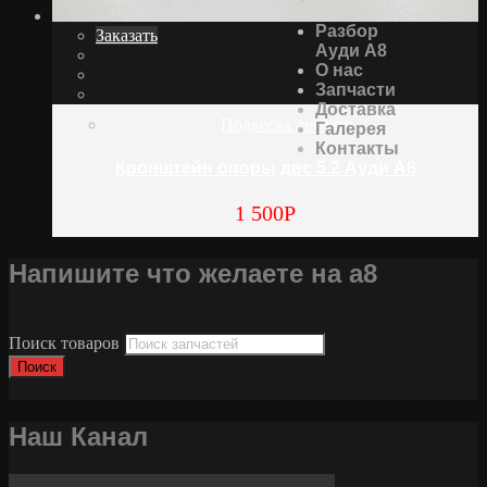
Разбор
Заказать
Ауди А8
О нас
Запчасти
Доставка
Подвеска двс/кпп
Галерея
Контакты
Кронштейн опоры двс 5.2 Ауди А8
1 500
Р
Напишите что желаете на а8
Поиск товаров
Поиск
Наш Канал