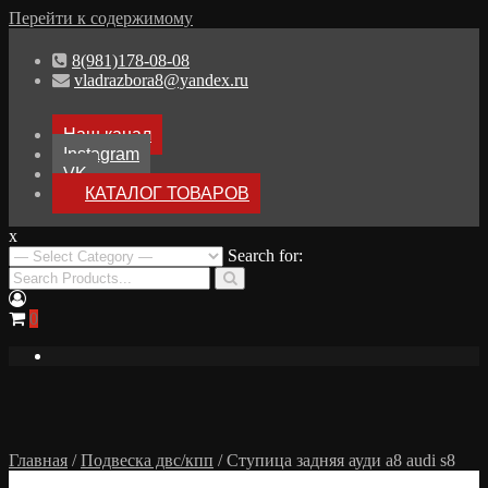
Перейти к содержимому
8(981)178-08-08
vladrazbora8@yandex.ru
Наш канал
Instagram
VK
КАТАЛОГ ТОВАРОВ
x
Разборка Audi A8 D3
Search for:
Разбор Ауди А8
0
Главная
/
Подвеска двс/кпп
/ Ступица задняя ауди а8 audi s8