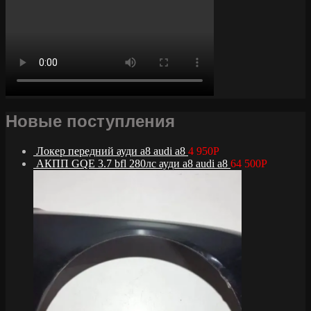
Новые поступления
Локер передний ауди а8 audi a8
4 950
Р
АКПП GQE 3.7 bfl 280лс ауди а8 audi a8
64 500
Р