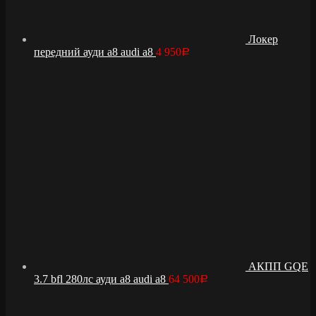
Локер
передний ауди а8 audi a8
4 950
Р
АКПП GQE
3.7 bfl 280лс ауди а8 audi a8
64 500
Р