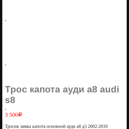
Трос капота ауди а8 audi
s8
3 500
Р
Тросик замка капота основной ауди а8 д3 2002-2010