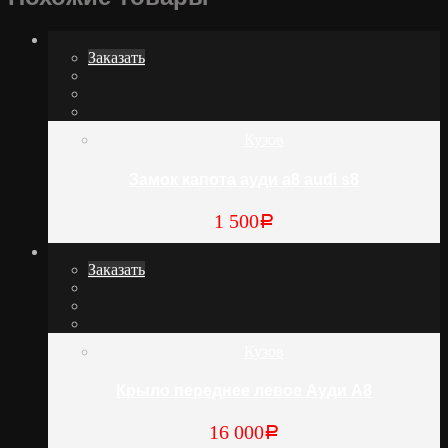
Заказать
Кузов
Замок капота ауди а8 audi s8
1 500
Р
Заказать
Кузов
Крыло переднее левое Ауди А8
16 000
Р