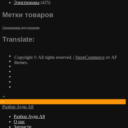
Электроника
(425)
Метки товаров
Специальные предложения
Translate:
Copyright © All rights reserved.
|
StoreCommerce
от AF
themes.
e »
Разбор Ауди А8
Разбор Ауди А8
О нас
Запчасти