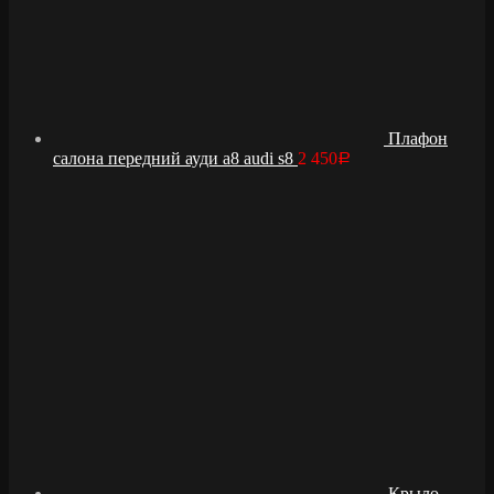
Плафон
салона передний ауди а8 audi s8
2 450
Р
Крыло