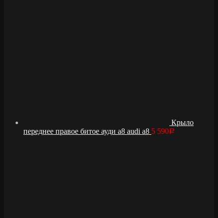
Крыло
переднее правое битое ауди а8 audi a8
5 590
Р