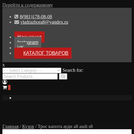
Перейти к содержимому
8(981)178-08-08
vladrazbora8@yandex.ru
Наш канал
Instagram
VK
КАТАЛОГ ТОВАРОВ
x
Разборка Audi A8 D3
Search for:
Разбор Ауди А8
0
Главная
/
Кузов
/ Трос капота ауди а8 audi s8