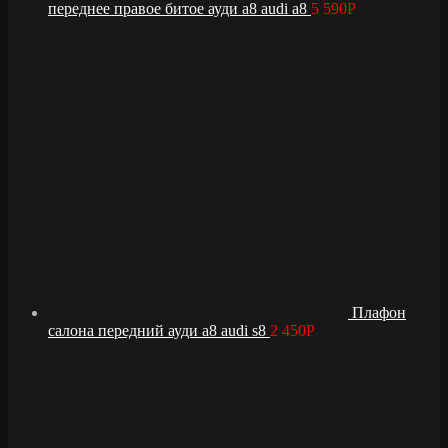
переднее правое битое ауди а8 audi a8
5 590
Р
Плафон
салона передний ауди а8 audi s8
2 450
Р