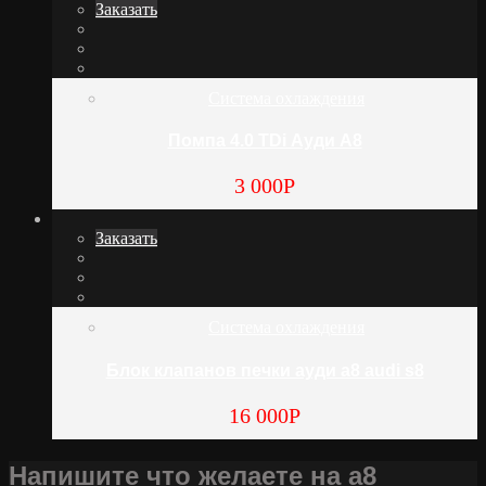
Заказать
Система охлаждения
Помпа 4.0 TDi Ауди А8
3 000
Р
Заказать
Система охлаждения
Блок клапанов печки ауди а8 audi s8
16 000
Р
Напишите что желаете на а8