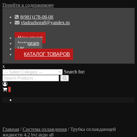
Перейти к содержимому
8(981)178-08-08
vladrazbora8@yandex.ru
Наш канал
Instagram
VK
КАТАЛОГ ТОВАРОВ
x
Разборка Audi A8 D3
Search for:
Разбор Ауди А8
0
Главная
/
Система охлаждения
/ Трубка охлаждающей
жидкости 4.2 bvj ауди а8