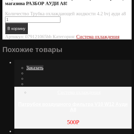
магазина РАЗБОР АУДИ А8!
Количество Трубка охлаждающей жидкости 4.2 bvj ауди а8
В корзину
Артикул:
079121065bb
Категория:
Система охлаждения
Похожие товары
Заказать
Система охлаждения
Патрубок воздушного фильтра V10 W12 Ауди
А8
500
Р