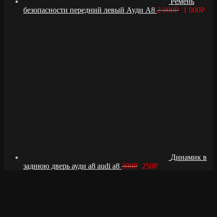
Ремень
безопасности передний левый Ауди А8
2 000
Р
1 000
Р
Динамик в
заднюю дверь ауди а8 audi a8
300
Р
250
Р