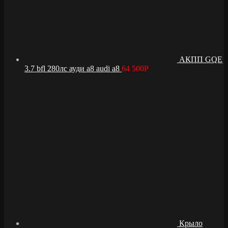
АКПП GQE
3.7 bfl 280лс ауди а8 audi a8
64 500
Р
Крыло