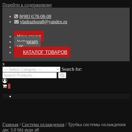
Перейти к содержимому
8(981)178-08-08
vladrazbora8@yandex.ru
Наш канал
Instagram
VK
КАТАЛОГ ТОВАРОВ
x
Разборка Audi A8 D3
Search for:
Разбор Ауди А8
0
Главная
/
Система охлаждения
/ Трубка системы охлаждения
двс 3.0 bbj ауди а8