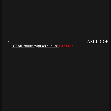
АКПП GQE
3.7 bfl 280лс ауди а8 audi a8
64 500
Р