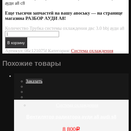
ауди а8 с8
Еще тысячи запчастей на вашу авоську — на странице
магазина РАЗБОР АУДИ А8!
Количество Трубка системы охлаждения двс 3.0 bbj ауди а8
В корзину
Артикул:
06c121075f
Категория:
Система охлаждения
Похожие товары
Заказать
Система охлаждения
Вентилятор радиатора ауди а8 audi s8
8 800
Р