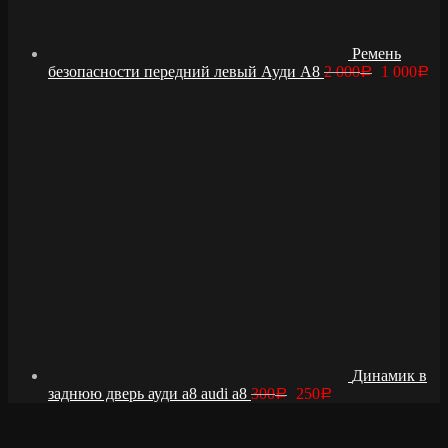
Ремень
безопасности передний левый Ауди А8
2 000
1 000
Р
Р
Динамик в
заднюю дверь ауди а8 audi a8
300
250
Р
Р