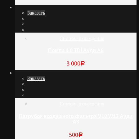
Заказать
Система охлаждения
Помпа 4.0 TDi Ауди А8
3 000
Р
Заказать
Система охлаждения
Патрубок воздушного фильтра V10 W12 Ауди
А8
500
Р