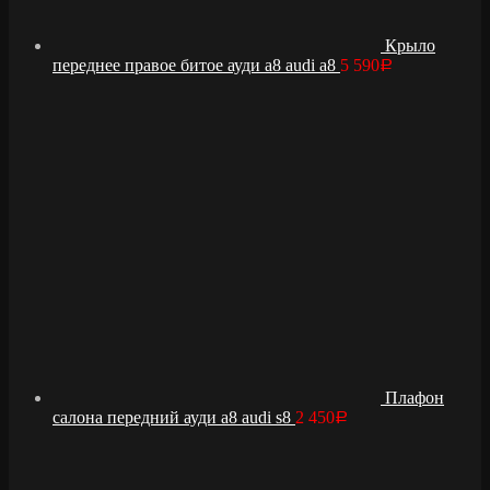
Крыло
переднее правое битое ауди а8 audi a8
5 590
Р
Плафон
салона передний ауди а8 audi s8
2 450
Р