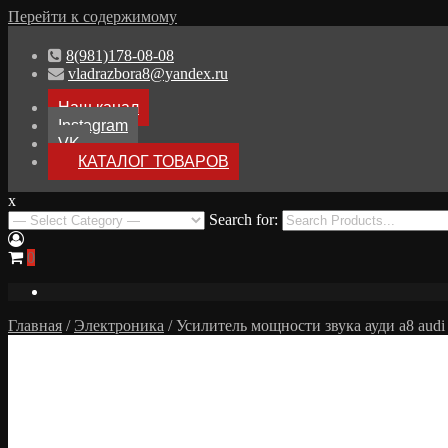
Перейти к содержимому
8(981)178-08-08
vladrazbora8@yandex.ru
Наш канал
Instagram
VK
КАТАЛОГ ТОВАРОВ
x
Разборка Audi A8 D3
Search for:
Разбор Ауди А8
0
Главная
/
Электроника
/ Усилитель мощности звука ауди а8 audi