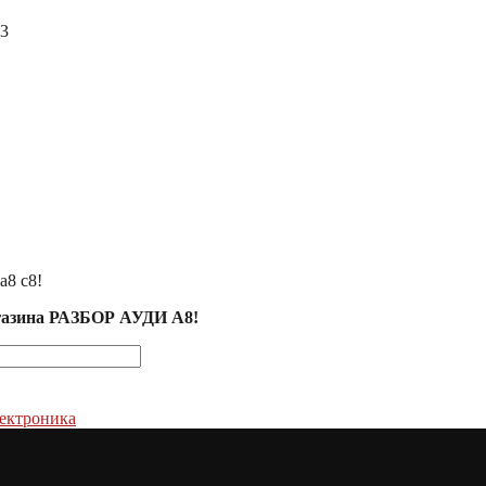
23
а8 с8!
агазина РАЗБОР АУДИ А8!
ектроника