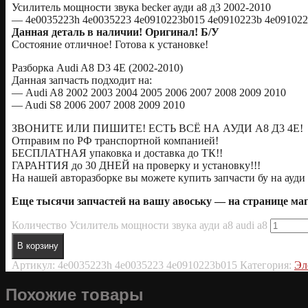
Усилитель мощности звука becker ауди а8 д3 2002-2010
— 4e0035223h 4e0035223 4e0910223b015 4e0910223b 4e09102
Данная деталь в наличии! Оригинал! Б/У
Состояние отличное! Готова к установке!
Разборка Audi A8 D3 4E (2002-2010)
Данная запчасть подходит на:
— Audi A8 2002 2003 2004 2005 2006 2007 2008 2009 2010
— Audi S8 2006 2007 2008 2009 2010
ЗВОНИТЕ ИЛИ ПИШИТЕ! ЕСТЬ ВСЁ НА АУДИ А8 Д3 4Е!
Отправим по РФ транспортной компанией!
БЕСПЛАТНАЯ упаковка и доставка до ТК!!
ГАРАНТИЯ до 30 ДНЕЙ на проверку и установку!!!
На нашей авторазборке вы можете купить запчасти бу на ауди 
Еще тысячи запчастей на вашу авоську — на странице м
Количество Усилитель мощности звука ауди а8 audi a8
В корзину
Артикул:
4e0035223h 4e0035223 4e0910223b015
Категория:
Эл
Похожие товары