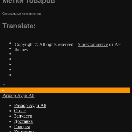
Метки товаров
Специальные предложения
Translate:
Copyright © All rights reserved.
|
StoreCommerce
от AF
themes.
e »
Разбор Ауди А8
Разбор Ауди А8
О нас
Запчасти
Доставка
Галерея
Контакты