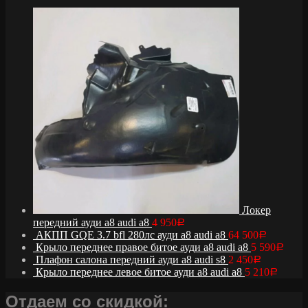
Локер
передний ауди а8 audi a8
4 950
Р
АКПП GQE 3.7 bfl 280лс ауди а8 audi a8
64 500
Р
Крыло переднее правое битое ауди а8 audi a8
5 590
Р
Плафон салона передний ауди а8 audi s8
2 450
Р
Крыло переднее левое битое ауди а8 audi a8
5 210
Р
Отдаем со скидкой: