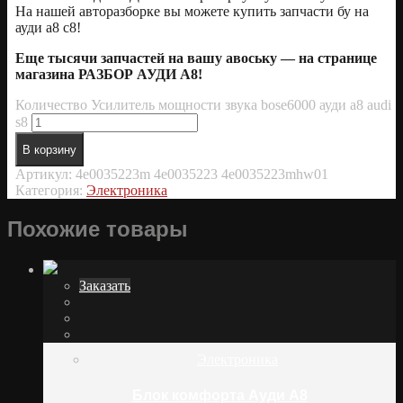
На нашей авторазборке вы можете купить запчасти бу на
ауди а8 с8!
Еще тысячи запчастей на вашу авоську — на странице
магазина РАЗБОР АУДИ А8!
Количество Усилитель мощности звука bose6000 ауди а8 audi
s8
В корзину
Артикул:
4e0035223m 4e0035223 4e0035223mhw01
Категория:
Электроника
Похожие товары
Заказать
Электроника
Блок комфорта Ауди А8