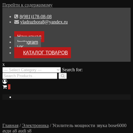
Перейти к содержимому
8(981)178-08-08
vladrazbora8@yandex.ru
Наш канал
Instagram
VK
КАТАЛОГ ТОВАРОВ
x
Разборка Audi A8 D3
Search for:
Разбор Ауди А8
0
Главная
/
Электроника
/ Усилитель мощности звука bose6000
ауди а8 audi s8