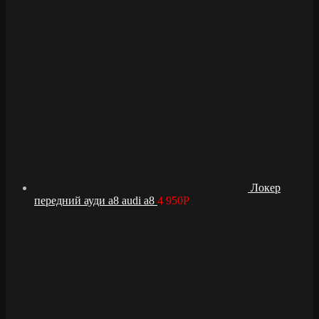
Локер
передний ауди а8 audi a8
4 950
Р