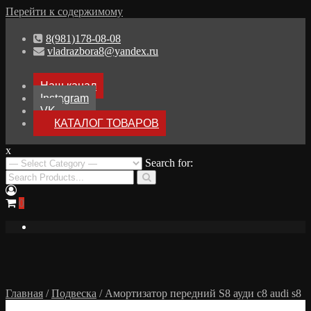
Перейти к содержимому
8(981)178-08-08
vladrazbora8@yandex.ru
Наш канал
Instagram
VK
КАТАЛОГ ТОВАРОВ
x
Разборка Audi A8 D3
Search for:
Разбор Ауди А8
0
Главная
/
Подвеска
/ Амортизатор передний S8 ауди с8 audi s8