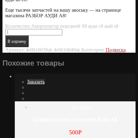
Еще тысячи запчастей на вашу авоську — на странице
магазина РАЗБОР АУДИ А8!
Количество Амортизатор передний S8 ауди с8 audi s8
В корзину
Артикул:
4e0616039ak 4e0616040ak
Категория:
Подвеска
Похожие товары
Заказать
Подвеска
Стабилизатор глушителя Ауди А8
500
Р