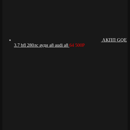
АКПП GQE
3.7 bfl 280лс ауди а8 audi a8
64 500
Р