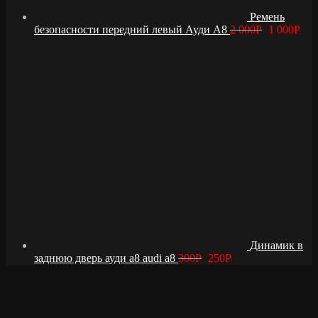
Ремень
безопасности передний левый Ауди А8
2 000
Р
1 000
Р
Динамик в
заднюю дверь ауди а8 audi a8
300
Р
250
Р