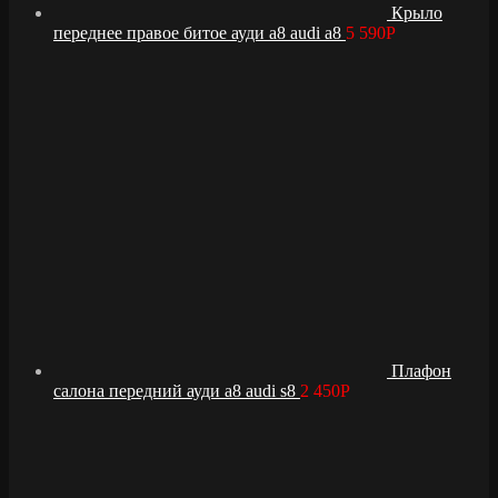
Крыло
переднее правое битое ауди а8 audi a8
5 590
Р
Плафон
салона передний ауди а8 audi s8
2 450
Р