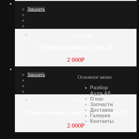
Заказать
Подвеска
Ресивер воздушный Ауди А8
2 000
Р
Заказать
Основное меню
Разбор
Ауди А8
О нас
Подвеска
Запчасти
Доставка
Опора переднего амортизатора Ауди А8
Галерея
Контакты
2 000
Р