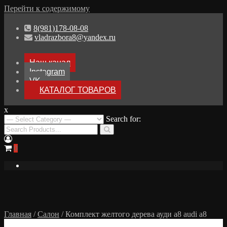
Перейти к содержимому
8(981)178-08-08
vladrazbora8@yandex.ru
Наш канал
Instagram
VK
КАТАЛОГ ТОВАРОВ
x
Разборка Audi A8 D3
Search for:
Разбор Ауди А8
0
Главная
/
Салон
/ Комплект желтого дерева ауди а8 audi a8