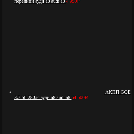
передний ауди а8 audi a8
4 950
Р
АКПП GQE
3.7 bfl 280лс ауди а8 audi a8
64 500
Р