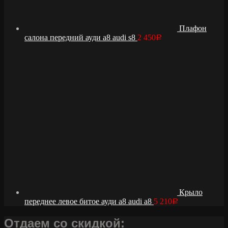
Плафон
салона передний ауди а8 audi s8
2 450
Р
Крыло
переднее левое битое ауди а8 audi a8
5 210
Р
Отдаем со скидкой: