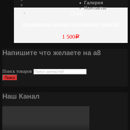
Галерея
Контакты
Салон
Догреватель задних пассажиров Ауди А8
1 500
Р
Напишите что желаете на а8
Поиск товаров
Поиск
Наш Канал