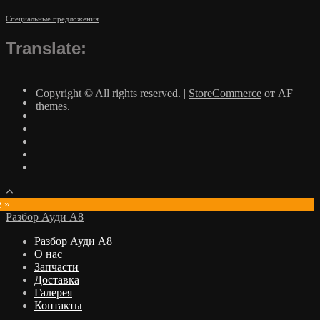
Специальные предложения
Translate:
Copyright © All rights reserved.
|
StoreCommerce
от AF
themes.
e »
Разбор Ауди А8
Разбор Ауди А8
О нас
Запчасти
Доставка
Галерея
Контакты