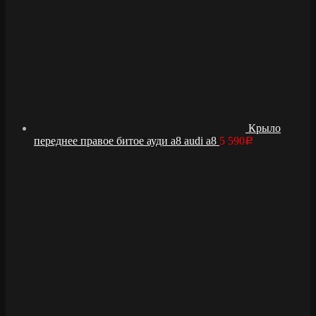
Крыло
переднее правое битое ауди а8 audi a8
5 590
Р