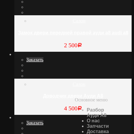
Салон
Замок двери передней правой ауди а8 audi a8
2 500
Р
Заказать
Салон
Доводчик двери Ауди А8
Основное меню
4 500
Р
Разбор
Ауди А8
О нас
Заказать
Запчасти
Доставка