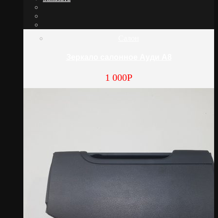
Салон
Зеркало салонное Ауди А8
1 000
Р