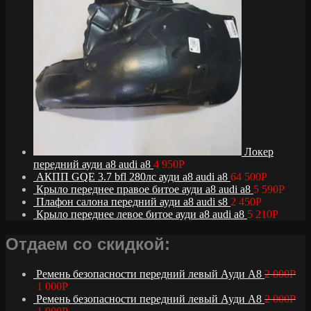
Локер
передний ауди а8 audi a8
4 950
Р
АКПП GQE 3.7 bfl 280лс ауди а8 audi a8
64 500
Р
Крыло переднее правое битое ауди а8 audi a8
5 590
Р
Плафон салона передний ауди а8 audi s8
2 450
Р
Крыло переднее левое битое ауди а8 audi a8
5 210
Р
Отдаем со скидкой:
Ремень безопасности передний левый Ауди А8
2 000
Р
1 000
Р
Ремень безопасности передний левый Ауди А8
2 000
Р