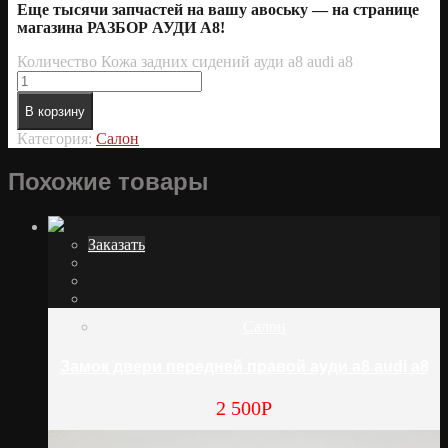
Еще тысячи запчастей на вашу авоську — на странице
магазина РАЗБОР АУДИ А8!
Количество Кожа задних сидений ауди а8 audi a8
В корзину
Категория:
Салон
Похожие товары
Заказать
Салон
Замок двери передней правой ауди а8 audi a8
2 500
Р