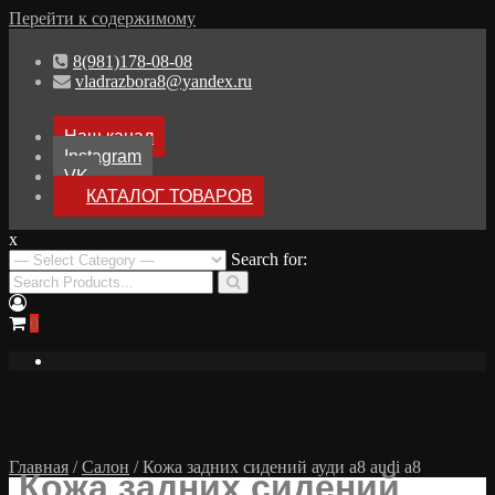
Перейти к содержимому
8(981)178-08-08
vladrazbora8@yandex.ru
Наш канал
Instagram
VK
КАТАЛОГ ТОВАРОВ
x
Разборка Audi A8 D3
Search for:
Разбор Ауди А8
0
Главная
/
Салон
/ Кожа задних сидений ауди а8 audi a8
Кожа задних сидений